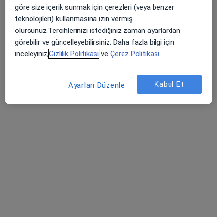
göre size içerik sunmak için çerezleri (veya benzer
E-5 Harem Yolu Üzeri Koşuyolu, Kadıköy
•
Harita
teknolojileri) kullanmasına izin vermiş
İstanbul Medipol Koşuyolu Hastanesi
olursunuz.Tercihlerinizi istediğiniz zaman ayarlardan
Bu uzman ilgili adres için online danışmanlık/takvim sunmuyor.
görebilir ve güncelleyebilirsiniz. Daha fazla bilgi için
inceleyiniz,
Gizlilik Politikası
ve
Çerez Politikası.
Randevu talep et
Kabul Et
Ayarları Düzenle
Op. Dr. Mehmet Akif Alan
Kulak burun boğaz
Bahçelievler Mahallesi Adnan Menderes Bulvarı No:31, Pendik
•
Harita
Pendik Medipol Üniversitesi Hastanesi