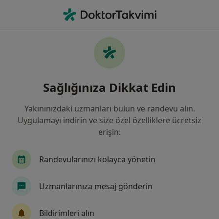
An
Anosmi Koku Alamama • Istanbul
Filters
• 1
Sigorta
Harita
Anosmi (Koku Alamama), İstanbul
Sağlığınıza Dikkat Edin
Yakınınızdaki uzmanları bulun ve randevu alın.
Hangi uzmanlığı aramıştınız?
Uygulamayı indirin ve size özel özelliklere ücretsiz
Kulak Burun Boğaz
Kadın Hastalıkları Ve Do
erişin:
Randevularınızı kolayca yönetin
Uzmanlarınıza mesaj gönderin
Bildirimleri alın