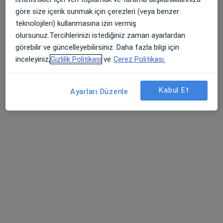
göre size içerik sunmak için çerezleri (veya benzer
Adres
Online
teknolojileri) kullanmasına izin vermiş
olursunuz.Tercihlerinizi istediğiniz zaman ayarlardan
Cumhuriyet mahallesi,cevval sokak,First avenue avm,C blok,Büyükçekmece / İstanbul, İstanbul
•
Harita
görebilir ve güncelleyebilirsiniz. Daha fazla bilgi için
Op.Dr. Celal Sağlam
inceleyiniz,
Gizlilik Politikası
ve
Çerez Politikası.
Bu uzman ilgili adres için online danışmanlık/takvim sunmuyor.
Kabul Et
Ayarları Düzenle
Randevu talep et
Prof. Dr. Filiz Topaloğlu Demir
Dermatoloji