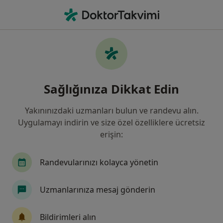
An
Apse • Istanbul
Filters
• 1
Sigorta
Harita
Apse, İstanbul
Sağlığınıza Dikkat Edin
Yakınınızdaki uzmanları bulun ve randevu alın.
Hangi uzmanlığı aramıştınız?
Uygulamayı indirin ve size özel özelliklere ücretsiz
Genel Cerrahi
Dermatoloji
İç Hastalıkları
erişin:
Randevularınızı kolayca yönetin
Uzmanlarınıza mesaj gönderin
Bildirimleri alın