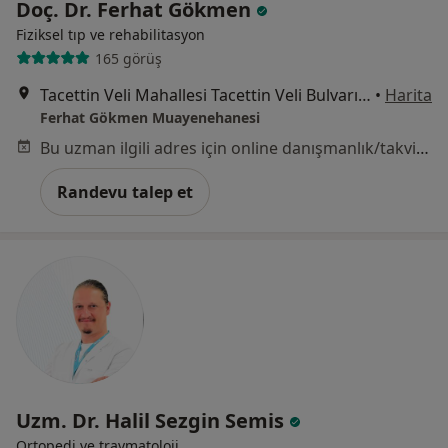
Doç. Dr. Ferhat Gökmen
Fiziksel tıp ve rehabilitasyon
165 görüş
Tacettin Veli Mahallesi Tacettin Veli Bulvarı No: 17 D: 26 Üzüm Plaza, Kayseri
•
Harita
Ferhat Gökmen Muayenehanesi
Bu uzman ilgili adres için online danışmanlık/takvim sunmuyor.
Randevu talep et
Uzm. Dr. Halil Sezgin Semis
Ortopedi ve travmatoloji