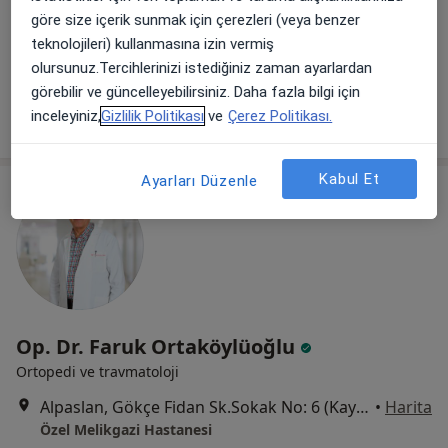
Köşk Mah. Prof Dr Turhan Feyzioğlu Cad. No:42, Melikgazi
•
Harita
göre size içerik sunmak için çerezleri (veya benzer
Erciyes Üniversitesi Tıp Fakültesi
teknolojileri) kullanmasına izin vermiş
olursunuz.Tercihlerinizi istediğiniz zaman ayarlardan
Bu uzman ilgili adres için online danışmanlık/takvim sunmuyor.
görebilir ve güncelleyebilirsiniz. Daha fazla bilgi için
Randevu talep et
inceleyiniz,
Gizlilik Politikası
ve
Çerez Politikası.
Kabul Et
Ayarları Düzenle
Op. Dr. Faruk Ortaköylüoğlu
Ortopedi ve travmatoloji
Alpaslan, Gökçe Fidan Sk.Sokak No: 6 (Kayseripark AVM arkası), Melikgazi
•
Harita
Özel Melikgazi Hastanesi