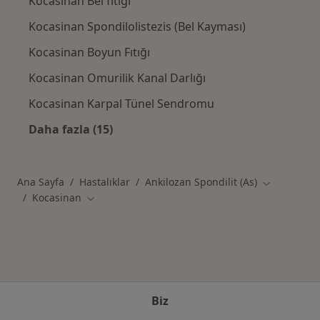
Kocasinan Bel fıtığı
Kocasinan Spondilolistezis (Bel Kayması)
Kocasinan Boyun Fıtığı
Kocasinan Omurilik Kanal Darlığı
Kocasinan Karpal Tünel Sendromu
Daha fazla (15)
Kategoride daha fazlası: Kocasinan şehrinde 
Ana Sayfa
Hastalıklar
Ankilozan Spondilit (As)
Şehir değişt
Kocasinan
Şehir değiştir
Biz