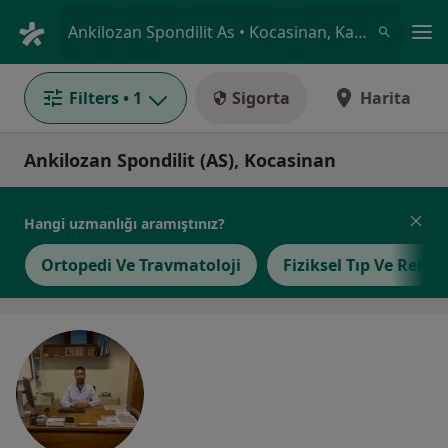
An
Ankilozan Spondilit As • Kocasinan, Kayseri
Filters
• 1
Sigorta
Harita
Ankilozan Spondilit (AS), Kocasinan
Hangi uzmanlığı aramıştınız?
Ortopedi Ve Travmatoloji
Fiziksel Tıp Ve Rehab