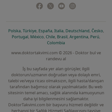
Facebook
yeni bir sekmede açılır
Twitter
yeni bir sekmede açılır
Youtube
yeni bir sekmede açılır
Instagram
yeni bir sekmede aç
yeni bir sekmede açılır
yeni bir sekmede açılır
yeni bir sekmede açılır
yeni bir sekmede açılır
yeni bir sek
yeni 
Polska
,
Türkiye
,
España
,
Italia
,
Deutschland
,
Česko
,
yeni bir sekmede açılır
yeni bir sekmede açılır
yeni bir sekmede açılır
yeni bir sekmede açılır
yeni bir sekm
yeni bi
Portugal
,
México
,
Chile
,
Brasil
,
Argentina
,
Perú
,
yeni bir sekmede açılır
Colombia
www.doktortakvimi.com © 2026 - Doktor bul ve
randevu al
İş bu sayfada yer alan görüşler, ilgili
doktorun/uzmanın doğrudan veya dolaylı emri,
talebi ve/veya ricası olmaksızın, ilgili hasta/danışan
tarafından bağımsız olarak yazılmaktadır. Bu web
sitesinin temel amacı, sağlık alanında kamuoyunun
daha iyi bilgilenmesini sağlamaktır.
DoktorTakvimi.com bir başvuru hizmeti değildir ve
herhangi bir Sağlık Hizmeti Sağlayıcısını tavsiye