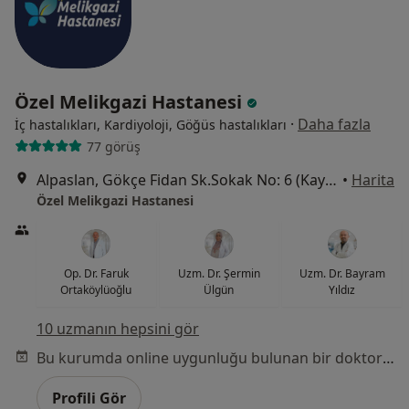
Özel Melikgazi Hastanesi
·
Daha fazla
İç hastalıkları, Kardiyoloji, Göğüs hastalıkları
77 görüş
Alpaslan, Gökçe Fidan Sk.Sokak No: 6 (Kayseripark AVM arkası), Melikgazi
•
Harita
Özel Melikgazi Hastanesi
Op. Dr. Faruk
Uzm. Dr. Şermin
Uzm. Dr. Bayram
Ortaköylüoğlu
Ülgün
Yıldız
10 uzmanın hepsini gör
Bu kurumda online uygunluğu bulunan bir doktor veya uzman bulunamadı
Profili Gör