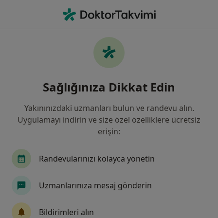
An
Ayrık Dişler • Başakşehir, İstanbul
Filters
• 1
Sigorta
Harita
Ayrık Dişler, Başakşehir
Sağlığınıza Dikkat Edin
Yakınınızdaki uzmanları bulun ve randevu alın.
Hangi uzmanlığı aramıştınız?
Uygulamayı indirin ve size özel özelliklere ücretsiz
Diş Hekimi
İç Hastalıkları
Romatoloji
erişin:
Randevularınızı kolayca yönetin
Uzmanlarınıza mesaj gönderin
Bildirimleri alın