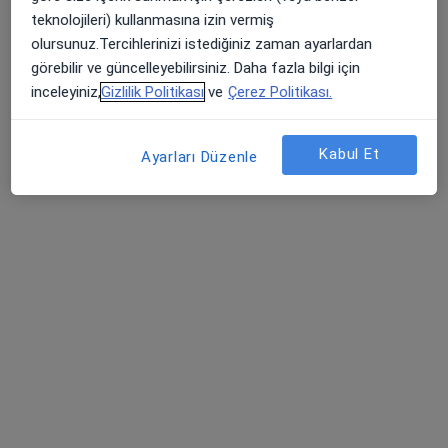
teknolojileri) kullanmasına izin vermiş
Bu uzman ilgili adres için online danışmanlık/takvim sunmuyor.
olursunuz.Tercihlerinizi istediğiniz zaman ayarlardan
Randevu talep et
görebilir ve güncelleyebilirsiniz. Daha fazla bilgi için
inceleyiniz,
Gizlilik Politikası
ve
Çerez Politikası.
Kabul Et
Ayarları Düzenle
Bağcılar Medipol Mega Üniversite
Hastanesi
İç hastalıkları, Endokrinoloji ve metabolizma hastalıkları,
·
Daha fazla
Gastroenteroloji
616 görüş
Tem Avrupa Otoyolu Göztepe Çıkışı No: 1Bağcılar, İstanbul
•
Harita