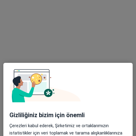
179 görüş
Adres 1
Adres 2
Yenişehir, İşçiler Cd. No:126, İzmir
•
Harita
Medicana Hastanesi (İzmir)
Bu uzman ilgili adres için online danışmanlık/takvim sunmuyor.
Randevu talep et
Gizliliğiniz bizim için önemli
Çerezleri kabul ederek, Şirketimiz ve ortaklarımızın
istatistikler için veri toplamak ve tarama alışkanlıklarınıza