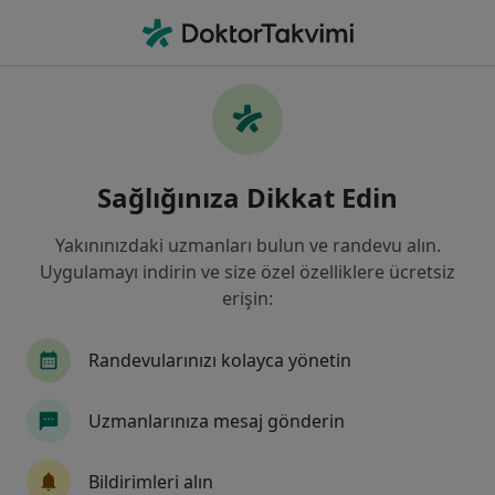
An
Bağırsak Hastalıkları • Konak, İzmir
Filters
• 1
Sigorta
Harita
Bağırsak Hastalıkları, Konak
Sağlığınıza Dikkat Edin
Yakınınızdaki uzmanları bulun ve randevu alın.
Hangi uzmanlığı aramıştınız?
Uygulamayı indirin ve size özel özelliklere ücretsiz
Genel Cerrahi
İç Hastalıkları
Gastroentero
erişin:
Randevularınızı kolayca yönetin
Uzmanlarınıza mesaj gönderin
Bildirimleri alın