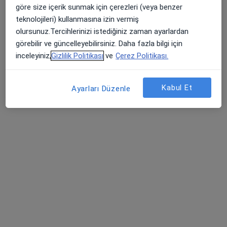
Op. Dr. Mehmet Ali Özdoğan
göre size içerik sunmak için çerezleri (veya benzer
Genel cerrahi
teknolojileri) kullanmasına izin vermiş
1 görüş
olursunuz.Tercihlerinizi istediğiniz zaman ayarlardan
görebilir ve güncelleyebilirsiniz. Daha fazla bilgi için
Basın Sitesi Mahallesi İnönü Caddesi No:471/A , İzmir, Karabağlar
•
Harita
inceleyiniz,
Gizlilik Politikası
ve
Çerez Politikası.
Özel Metropol Hatay Tıp Merkezi
Bu uzman ilgili adres için online danışmanlık/takvim sunmuyor.
Kabul Et
Ayarları Düzenle
Randevu talep et
Doç. Dr. Arif Atay
Genel cerrahi