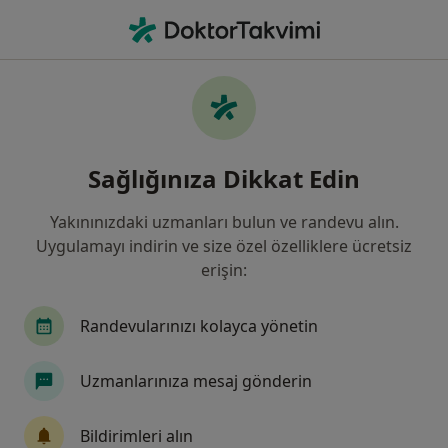
An
Bağırsak Tıkanması • Kocaeli Province, Türkiye
Filters
• 1
Sigorta
Harita
Bağırsak Tıkanması, Kocaeli
Sağlığınıza Dikkat Edin
Yakınınızdaki uzmanları bulun ve randevu alın.
Hangi uzmanlığı aramıştınız?
Uygulamayı indirin ve size özel özelliklere ücretsiz
Genel Cerrahi
İç Hastalıkları
Çocuk Sağlığ
erişin:
Randevularınızı kolayca yönetin
Uzmanlarınıza mesaj gönderin
Bildirimleri alın