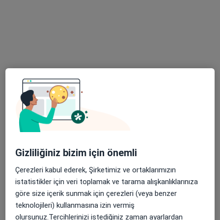
10 görüş
Osman Yılmaz Mahallesi İstanbul Caddesi No:38, Gebze
•
Harita
Özel İlgi Çocuk ve Fizik Tedavi Tıp Merkezi
Bu uzman ilgili adres için online danışmanlık/takvim sunmuyor.
Randevu talep et
Gizliliğiniz bizim için önemli
Çerezleri kabul ederek, Şirketimiz ve ortaklarımızın
istatistikler için veri toplamak ve tarama alışkanlıklarınıza
Doç. Dr. Çağrı Tiryaki
göre size içerik sunmak için çerezleri (veya benzer
Genel cerrahi
teknolojileri) kullanmasına izin vermiş
73 görüş
olursunuz.Tercihlerinizi istediğiniz zaman ayarlardan