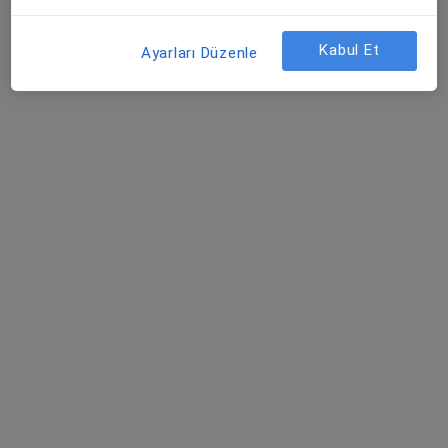
Osman Yılmaz Mahallesi İstanbul Caddesi No:38, Gebze
•
Harita
Özel İlgi Çocuk ve Fizik Tedavi Tıp Merkezi
Kabul Et
Ayarları Düzenle
Bu uzman ilgili adres için online danışmanlık/takvim sunmuyor.
Randevu talep et
Prof. Dr. Mustafa Melih Çulha
Üroloji
34 görüş
Adres 1
Adres 2