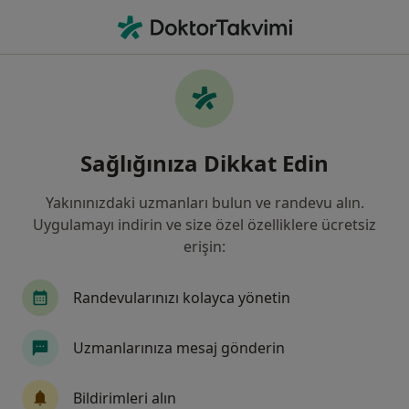
An
Hipospadias • Kocaeli Province, Türkiye
Filters
• 1
Sigorta
Harita
Hipospadias, Kocaeli
Sağlığınıza Dikkat Edin
Yakınınızdaki uzmanları bulun ve randevu alın.
Hangi uzmanlığı aramıştınız?
Uygulamayı indirin ve size özel özelliklere ücretsiz
Üroloji
İç Hastalıkları
Genel Cerrahi
erişin:
Randevularınızı kolayca yönetin
Uzmanlarınıza mesaj gönderin
Bildirimleri alın