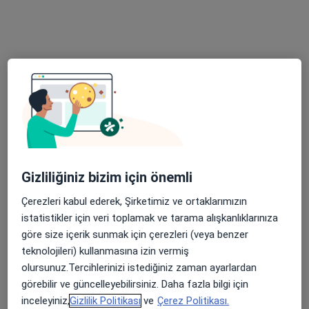
26 görüş
Medical Park Gebze (Fatih Devlet Hastanesi Karşısı) Osman Yılmaz, Mh., İstanbul Cd. No:26,, Kocaeli
•
Harita
WM Medical Park Hastanesi (Gebze)
Bu uzman ilgili adres için online danışmanlık/takvim sunmuyor.
Randevu talep et
Gizliliğiniz bizim için önemli
Çerezleri kabul ederek, Şirketimiz ve ortaklarımızın
istatistikler için veri toplamak ve tarama alışkanlıklarınıza
göre size içerik sunmak için çerezleri (veya benzer
teknolojileri) kullanmasına izin vermiş
Op. Dr. Merve Nur Muti Acar
olursunuz.Tercihlerinizi istediğiniz zaman ayarlardan
Çocuk cerrahisi
görebilir ve güncelleyebilirsiniz. Daha fazla bilgi için
10 görüş
inceleyiniz,
Gizlilik Politikası
ve
Çerez Politikası.