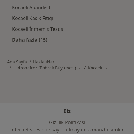
Kocaeli Apandisit
Kocaeli Kasık Fıtığı
Kocaeli İnmemiş Testis
Daha fazla (15)
Kategoride daha fazlası: Kocaeli şehrinde ilg
Ana Sayfa
Hastalıklar
Hidronefroz (Böbrek Büyümesi)
Kocaeli
Şehir değiştir
Şehir değiştir
Biz
Gizlilik Politikası
İnternet sitesinde kayıtlı olmayan uzman/hekimler