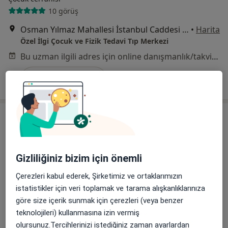
10 görüş
Osman Yılmaz Mahallesi İstanbul Caddesi No:38, Gebze
•
Harita
Özel İlgi Çocuk ve Fizik Tedavi Tıp Merkezi
Bu uzman ilgili adres için online danışmanlık/takvim sunmuyor.
Randevu talep et
Gizliliğiniz bizim için önemli
Çerezleri kabul ederek, Şirketimiz ve ortaklarımızın
istatistikler için veri toplamak ve tarama alışkanlıklarınıza
Doç. Dr. Mehmet Kaba
göre size içerik sunmak için çerezleri (veya benzer
Üroloji
teknolojileri) kullanmasına izin vermiş
26 görüş
olursunuz.Tercihlerinizi istediğiniz zaman ayarlardan