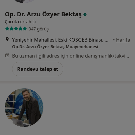
Op. Dr. Arzu Özyer Bektaş
Çocuk cerrahisi
347 görüş
Yenişehir Mahallesi, Eski KOSGEB Binası, Demokrasi Caddesi, No:65, Kat:2, D:6, Kocaeli
•
Harita
Op.Dr. Arzu Özyer Bektaş Muayenehanesi
Bu uzman ilgili adres için online danışmanlık/takvim sunmuyor.
Randevu talep et