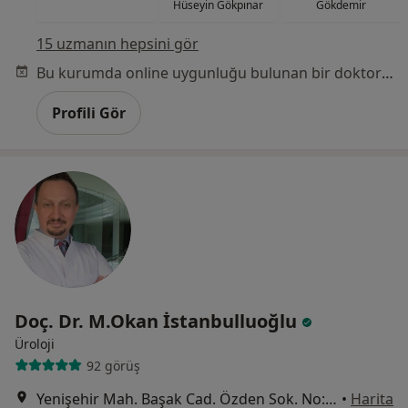
Hüseyin Gökpınar
Gökdemir
15 uzmanın hepsini gör
Bu kurumda online uygunluğu bulunan bir doktor veya uzman bulunamadı
Profili Gör
Doç. Dr. M.Okan İstanbulluoğlu
Üroloji
92 görüş
Yenişehir Mah. Başak Cad. Özden Sok. No: 33, İzmit
•
Harita