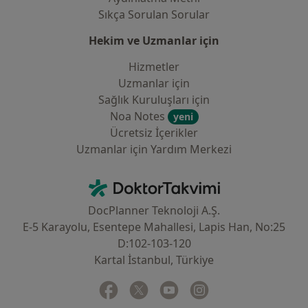
Sıkça Sorulan Sorular
Hekim ve Uzmanlar için
Hizmetler
Uzmanlar için
Sağlık Kuruluşları için
Noa Notes
yeni
Ücretsiz İçerikler
Uzmanlar için Yardım Merkezi
İletişim
DoktorTakvimi - Ana Sayfa
DocPlanner Teknoloji A.Ş.
E-5 Karayolu, Esentepe Mahallesi, Lapis Han, No:25
D:102-103-120
Kartal İstanbul, Türkiye
Facebook
yeni bir sekmede açılır
Twitter
yeni bir sekmede açılır
Youtube
yeni bir sekmede açılır
Instagram
yeni bir sekmede aç