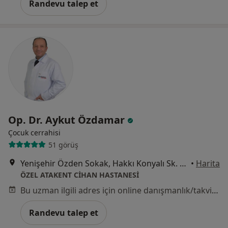
Randevu talep et
Op. Dr. Aykut Özdamar
Çocuk cerrahisi
51 görüş
Yenişehir Özden Sokak, Hakkı Konyalı Sk. D:No:33, Kocaeli
•
Harita
ÖZEL ATAKENT CİHAN HASTANESİ
Bu uzman ilgili adres için online danışmanlık/takvim sunmuyor.
Randevu talep et