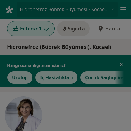
An
Hidronefroz Böbrek Büyümesi • Kocaeli Province, Türkiye
Filters
• 1
Sigorta
Harita
Hidronefroz (Böbrek Büyümesi), Kocaeli
Hangi uzmanlığı aramıştınız?
Üroloji
İç Hastalıkları
Çocuk Sağlığı Ve Ha