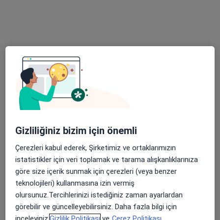
Kl. Psk. Dr. Esra Coşkun
Psikoloji
35 görüş
Adres
Online
Gizliliğiniz bizim için önemli
Meram Konya, Konya
•
Harita
Psikolog Esra COŞKUN
Çerezleri kabul ederek, Şirketimiz ve ortaklarımızın
Bu uzman ilgili adres için online danışmanlık/takvim sunmuyor.
istatistikler için veri toplamak ve tarama alışkanlıklarınıza
göre size içerik sunmak için çerezleri (veya benzer
Randevu talep et
teknolojileri) kullanmasına izin vermiş
olursunuz.Tercihlerinizi istediğiniz zaman ayarlardan
görebilir ve güncelleyebilirsiniz. Daha fazla bilgi için
inceleyiniz,
Gizlilik Politikası
ve
Çerez Politikası.