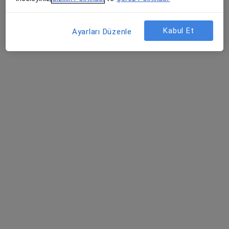
Kabul Et
Ayarları Düzenle
Kl. Psk. Büşra Öztürk Mert
Psikoloji
98 görüş
Adres
Online
Esenler mahallesi horasan sokak görgülü center A blok No:4-19 selçuklu konya, Konya
•
Harita
Psk. Büşra Öztürk Danışmanlık Merkezi
Bu uzman ilgili adres için online danışmanlık/takvim sunmuyor.
Randevu talep et