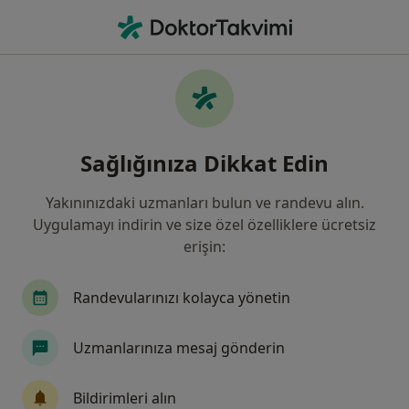
An
Bipolar Bozukluk • Konya, Konya
Filters
• 1
Sigorta
Harita
Bipolar Bozukluk, Konya
Sağlığınıza Dikkat Edin
Yakınınızdaki uzmanları bulun ve randevu alın.
Hangi uzmanlığı aramıştınız?
Uygulamayı indirin ve size özel özelliklere ücretsiz
Psikoloji
Aile Danışmanlığı
Psikiyatri
erişin:
Randevularınızı kolayca yönetin
Uzmanlarınıza mesaj gönderin
Bildirimleri alın