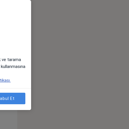
ak ve tarama
i) kullanmasına
tikası.
Çar,
Per,
Cum,
os
12 Ağustos
13 Ağustos
14 Ağustos
abul Et