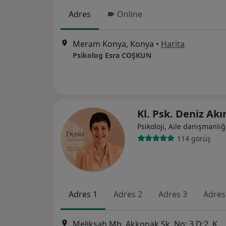
Adres
Online
Meram Konya, Konya
•
Harita
Psikolog Esra COŞKUN
Kl. Psk. Deniz Akı
Psikoloji, Aile danışmanlığ
114 görüş
Adres 1
Adres 2
Adres 3
Adres
Melikşah Mh. Akkonak Sk. No: 3 D:2, Konya