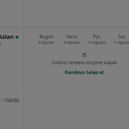
 Aslan
Bugün
Yarın
Pzt,
Sal,
8 Ağustos
9 Ağustos
10 Ağustos
11 Ağust
ı
Online randevu erişime kapalı
Randevu talep et
lçuklu Konya, Konya
•
Harita