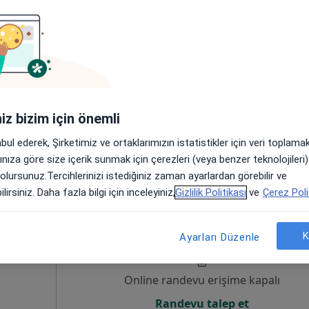
Online randevu erişime kapalı
Randevu talep et
iniz bizim için önemli
abul ederek, Şirketimiz ve ortaklarımızın istatistikler için veri toplam
arınıza göre size içerik sunmak için çerezleri (veya benzer teknolojiler
 olursunuz.Tercihlerinizi istediğiniz zaman ayarlardan görebilir ve
lirsiniz. Daha fazla bilgi için inceleyiniz,
Gizlilik Politikası
ve
Çerez Poli
Coşkun
Bugün
Yarın
Pzt,
Sal,
8 Ağustos
9 Ağustos
10 Ağustos
11 Ağust
K
Ayarları Düzenle
Online randevu erişime kapalı
Randevu talep et