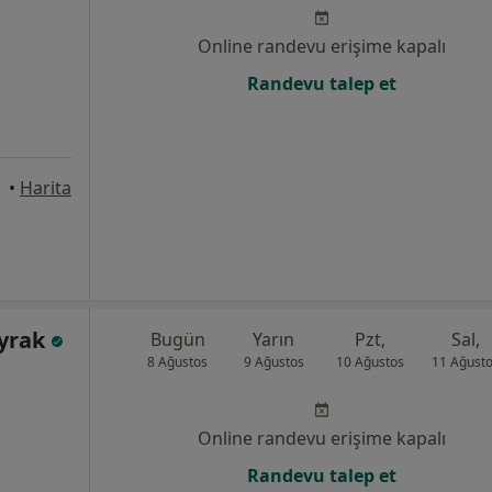
Online randevu erişime kapalı
Randevu talep et
•
Harita
ayrak
Bugün
Yarın
Pzt,
Sal,
8 Ağustos
9 Ağustos
10 Ağustos
11 Ağust
Online randevu erişime kapalı
Randevu talep et