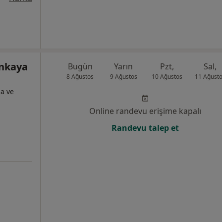
ankaya
Bugün
Yarın
Pzt,
Sal,
8 Ağustos
9 Ağustos
10 Ağustos
11 Ağust
ma ve
Online randevu erişime kapalı
Randevu talep et