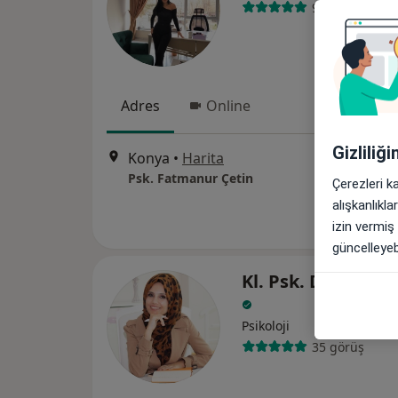
90 görüş
Adres
Online
Gizliliğ
Konya
•
Harita
Psk. Fatmanur Çetin
Çerezleri k
alışkanlıkl
izin vermiş
güncelleyebi
Kl. Psk. Dr. Esra 
Psikoloji
35 görüş