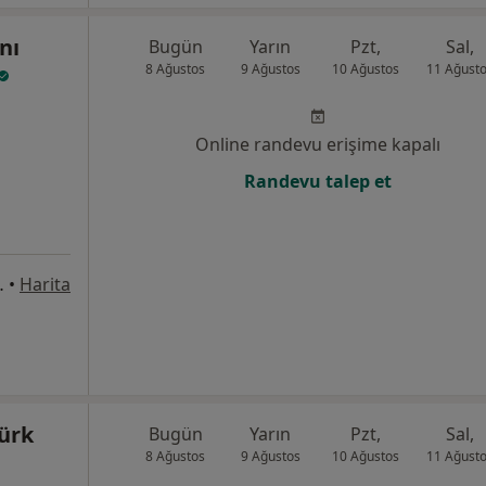
nı
Bugün
Yarın
Pzt,
Sal,
8 Ağustos
9 Ağustos
10 Ağustos
11 Ağust
Online randevu erişime kapalı
Randevu talep et
ddesi, Konya
•
Harita
türk
Bugün
Yarın
Pzt,
Sal,
8 Ağustos
9 Ağustos
10 Ağustos
11 Ağust