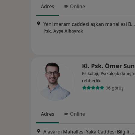
Adres
Online
Yeni meram caddesi aşkan mahallesi Baykara Plaza No:166 Daire:14, Konya
Psk. Ayşe Albayrak
Kl. Psk. Ömer Su
Psikoloji, Psikolojik danış
rehberlik
96 görüş
Adres
Online
Alavardı Mahallesi Yaka Caddesi Bilgili Sokak No:1 Kat:2 Daire:3, Konya