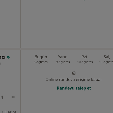
ncı
Bugün
Yarın
Pzt,
Sal,
8 Ağustos
9 Ağustos
10 Ağustos
11 Ağust
ı
Online randevu erişime kapalı
Randevu talep et
 4
Online
•
Harita