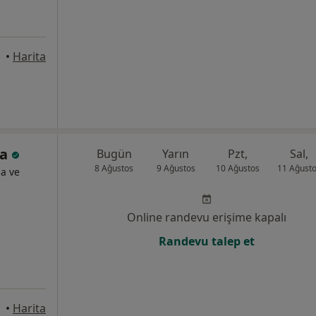
•
Harita
na
Bugün
Yarın
Pzt,
Sal,
8 Ağustos
9 Ağustos
10 Ağustos
11 Ağust
ma ve
Online randevu erişime kapalı
Randevu talep et
•
Harita