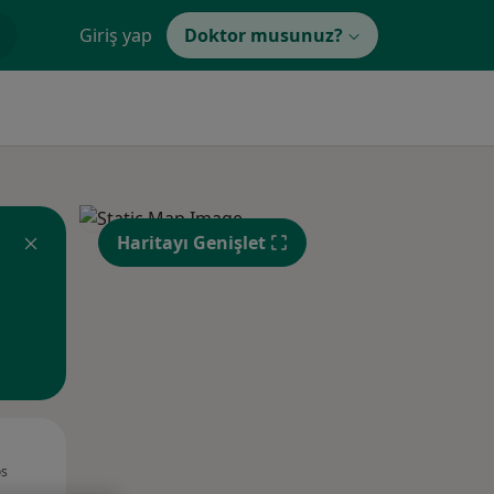
Giriş yap
Doktor musunuz?
Haritayı Genişlet
Çar,
Per,
Cum,
os
12 Ağustos
13 Ağustos
14 Ağustos