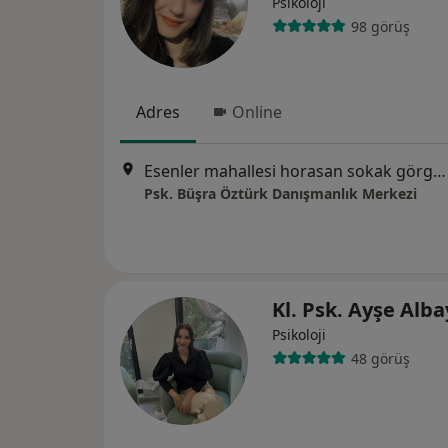
Psikoloji
98 görüş
Adres
Online
Esenler mahallesi horasan sokak görgülü center A blok No:4-19 selçuklu konya, Konya
Psk. Büşra Öztürk Danışmanlık Merkezi
Kl. Psk. Ayşe Alb
Psikoloji
48 görüş