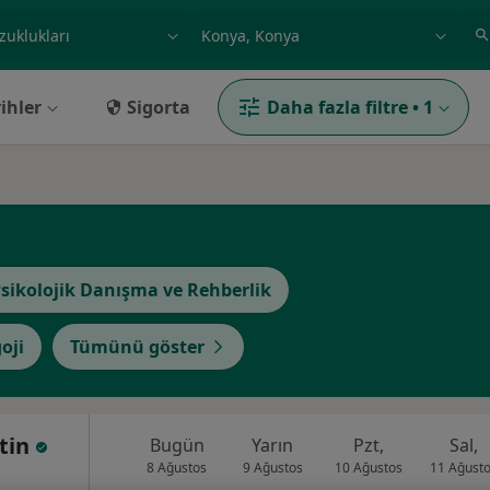
ilgi alanı ve hastalık, isim
örnek: İstanbul
ihler
Sigorta
Daha fazla filtre
•
1
sikolojik Danışma ve Rehberlik
oji
Tümünü göster
tin
Bugün
Yarın
Pzt,
Sal,
8 Ağustos
9 Ağustos
10 Ağustos
11 Ağust