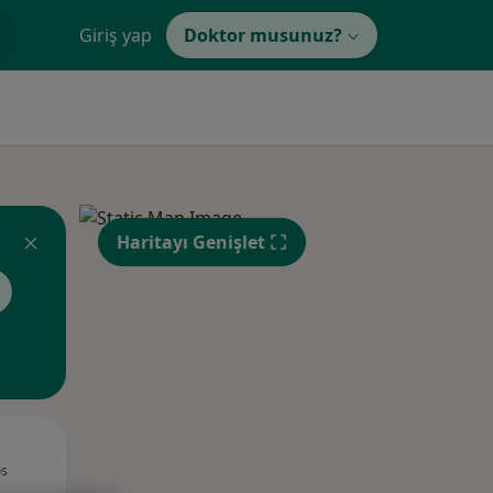
Giriş yap
Doktor musunuz?
Haritayı Genişlet
Per,
Cum,
Cmt,
os
13 Ağustos
14 Ağustos
15 Ağustos