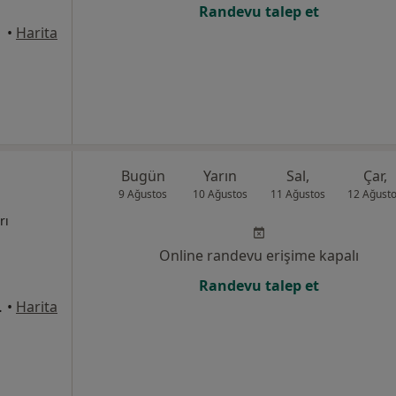
Randevu talep et
•
Harita
Bugün
Yarın
Sal,
Çar,
9 Ağustos
10 Ağustos
11 Ağustos
12 Ağust
rı
Online randevu erişime kapalı
Randevu talep et
 Balıkesir
•
Harita