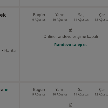
zek
Bugün
Yarın
Sal,
Çar,
9 Ağustos
10 Ağustos
11 Ağustos
12 Ağust
Online randevu erişime kapalı
Randevu talep et
•
Harita
ta
Bugün
Yarın
Sal,
Çar,
9 Ağustos
10 Ağustos
11 Ağustos
12 Ağust