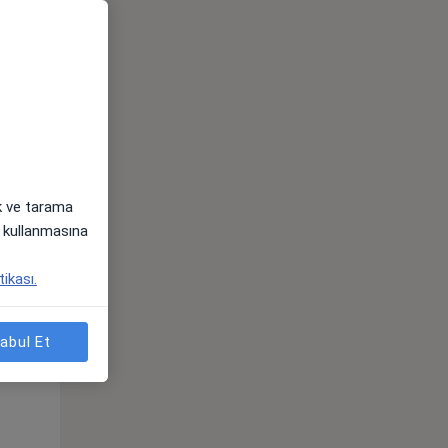
ak ve tarama
i) kullanmasına
Per,
Cum,
Cmt,
tikası.
os
13 Ağustos
14 Ağustos
15 Ağustos
abul Et