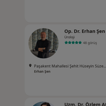
Op. Dr. Erhan Şe
Üroloji
48 görüş
Paşakent Mahallesi Şehit Hüseyin Süzener Caddesi C2 Blok No:
Erhan Şen
Uzm. Dr. Özlem A