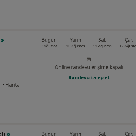
n
Bugün
Yarın
Sal,
Çar,
9 Ağustos
10 Ağustos
11 Ağustos
12 Ağust
Online randevu erişime kapalı
Randevu talep et
9, Balıkesir
•
Harita
tlı
Bugün
Yarın
Sal,
Çar,