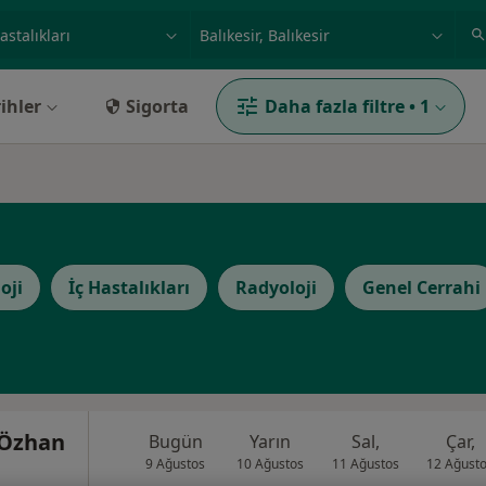
ilgi alanı ve hastalık, isim
örnek: İstanbul
ihler
Sigorta
Daha fazla filtre
•
1
oji
İç Hastalıkları
Radyoloji
Genel Cerrahi
 Özhan
Bugün
Yarın
Sal,
Çar,
9 Ağustos
10 Ağustos
11 Ağustos
12 Ağust