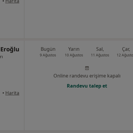
•
Harita
Eroğlu
Bugün
Yarın
Sal,
Çar,
9 Ağustos
10 Ağustos
11 Ağustos
12 Ağust
rı
Online randevu erişime kapalı
Randevu talep et
•
Harita