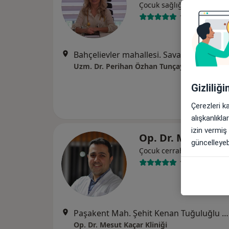
Çocuk sağlığı ve hastalıkla
17 görüş
Bahçelievler mahallesi. Savaştepe caddesi. Özcan Sitesi.Safir Apt. B Blok. No:92 Kat:1 D
Uzm. Dr. Perihan Özhan Tunçay Muayeneha
Gizliliğ
Çerezleri k
alışkanlıkl
izin vermiş
Op. Dr. Mesut Ka
güncelleyebi
Çocuk cerrahisi, Ozon ter
141 görüş
Paşakent Mah. Şehit Kenan Tuğuluğlu Cad. Yıldız Apt. No:38 d:4, Bandırma
Op. Dr. Mesut Kaçar Kliniği