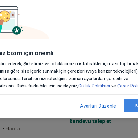
rı
Online randevu erişime kapalı
Randevu talep et
aire:1, Balıkesir
•
Harita
nesi
iniz bizim için önemli
abul ederek, Şirketimiz ve ortaklarımızın istatistikler için veri toplam
arınıza göre size içerik sunmak için çerezleri (veya benzer teknolojiler
 olursunuz.Tercihlerinizi istediğiniz zaman ayarlardan görebilir ve
çar
Bugün
Yarın
Sal,
Çar,
lirsiniz. Daha fazla bilgi için inceleyiniz,
Gizlilik Politikası
ve
Çerez Poli
9 Ağustos
10 Ağustos
11 Ağustos
12 Ağust
api
K
Ayarları Düzenle
Online randevu erişime kapalı
Randevu talep et
•
Harita