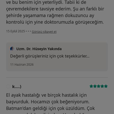
ve bu benim için yeterliydi. Tabii ki de
çevremdekilere tavsiye ederim. Şu an farklı bir
şehirde yaşamama rağmen dokuzuncu ay
kontrolü için yine doktorumuzla görüşeceğim.
kullanıcının görüşüne göre a...
15 Eylül 2025
•
•
•
Görüşü şikayet et
Uzm. Dr. Hüseyin Yakında
Değerli görüşleriniz için çok teşekkürler…
11 Haziran 2026
k....)
K
El ayak hastalığı ve birçok hastalık için
başvurduk. Hocamızı çok beğeniyorum.
Batman'dan geldiği için çok üzüldüm. Çok