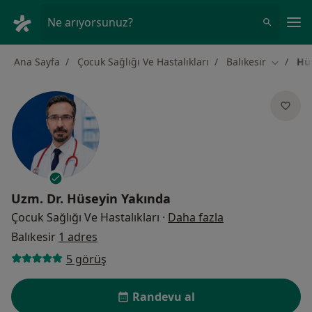
An
Ne arıyorsunuz?
Ana Sayfa
Çocuk Sağlığı Ve Hastalıkları
Balıkesir
Hü
Şehir değ
Uzm. Dr.
Hüseyin Yakında
uzmanliklar hak
Çocuk Sağlığı Ve Hastalıkları
·
Daha fazla
Balıkesir
1 adres
5 görüş
Randevu al