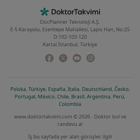
İletişim
DoktorTakvimi - Ana Sayfa
DocPlanner Teknoloji A.Ş.
E-5 Karayolu, Esentepe Mahallesi, Lapis Han, No:25
D:102-103-120
Kartal İstanbul, Türkiye
Facebook
yeni bir sekmede açılır
Twitter
yeni bir sekmede açılır
Youtube
yeni bir sekmede açılır
Instagram
yeni bir sekmede aç
yeni bir sekmede açılır
yeni bir sekmede açılır
yeni bir sekmede açılır
yeni bir sekmede açılır
yeni bir sek
yeni 
Polska
,
Türkiye
,
España
,
Italia
,
Deutschland
,
Česko
,
yeni bir sekmede açılır
yeni bir sekmede açılır
yeni bir sekmede açılır
yeni bir sekmede açılır
yeni bir sekm
yeni bi
Portugal
,
México
,
Chile
,
Brasil
,
Argentina
,
Perú
,
yeni bir sekmede açılır
Colombia
www.doktortakvimi.com © 2026 - Doktor bul ve
randevu al
İş bu sayfada yer alan görüşler, ilgili