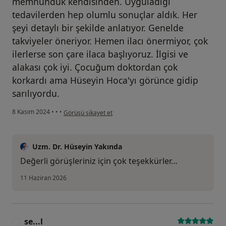
memnunduk kendisinden. Uyguladığı
tedavilerden hep olumlu sonuçlar aldık. Her
şeyi detaylı bir şekilde anlatıyor. Genelde
takviyeler öneriyor. Hemen ilacı önermiyor, çok
ilerlerse son çare ilaca başlıyoruz. İlgisi ve
alakası çok iyi. Çocuğum doktordan çok
korkardı ama Hüseyin Hoca'yı görünce gidip
sarılıyordu.
kullanıcının görüşüne göre k....)
8 Kasım 2024
•
•
•
Görüşü şikayet et
Uzm. Dr. Hüseyin Yakında
Değerli görüşleriniz için çok teşekkürler…
11 Haziran 2026
se...l
S