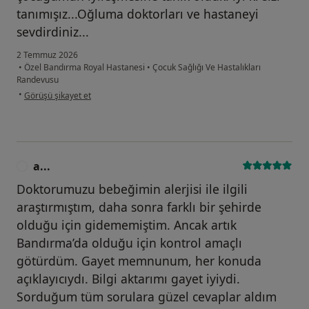
tanımışız...Oğluma doktorları ve hastaneyi
sevdirdiniz...
2 Temmuz 2026
•
Özel Bandırma Royal Hastanesi
•
Çocuk Sağlığı Ve Hastalıkları
Randevusu
kullanıcının görüşüne göre si...
•
Görüşü şikayet et
a...
A
Doktorumuzu bebeğimin alerjisi ile ilgili
araştırmıştım, daha sonra farklı bir şehirde
olduğu için gidememiştim. Ancak artık
Bandırma’da olduğu için kontrol amaçlı
götürdüm. Gayet memnunum, her konuda
açıklayıcıydı. Bilgi aktarımı gayet iyiydi.
Sorduğum tüm sorulara güzel cevaplar aldım