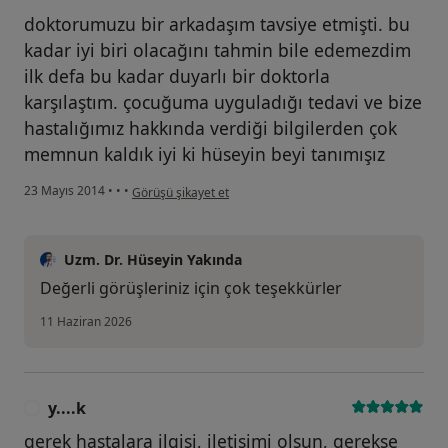
doktorumuzu bir arkadaşım tavsiye etmişti. bu
kadar iyi biri olacağını tahmin bile edemezdim
ilk defa bu kadar duyarlı bir doktorla
karşılaştım. çocuğuma uyguladığı tedavi ve bize
hastalığımız hakkında verdiği bilgilerden çok
memnun kaldık iyi ki hüseyin beyi tanımışız
kullanıcının görüşüne göre se...l
23 Mayıs 2014
•
•
•
Görüşü şikayet et
Uzm. Dr. Hüseyin Yakında
Değerli görüşleriniz için çok teşekkürler
11 Haziran 2026
y....k
Y
gerek hastalara ilgisi, iletişimi olsun, gerekse