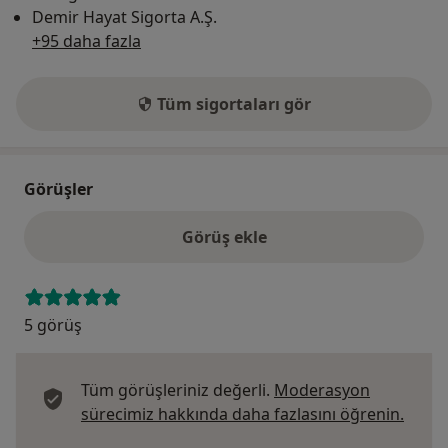
Demir Hayat Sigorta A.Ş.
+95 daha fazla
Tüm sigortaları gör
Görüşler
Görüş ekle
5 görüş
Tüm görüşleriniz değerli.
Moderasyon
Görüş
sürecimiz hakkında daha fazlasını öğrenin.