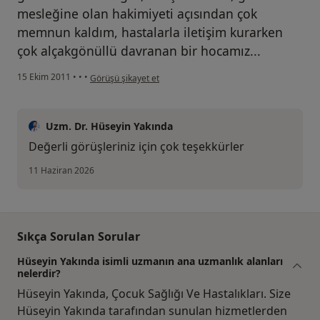
mesleğine olan hakimiyeti açısından çok
memnun kaldım, hastalarla iletişim kurarken
çok alçakgönüllü davranan bir hocamız...
kullanıcının görüşüne göre y....k
15 Ekim 2011
•
•
•
Görüşü şikayet et
Uzm. Dr. Hüseyin Yakında
Değerli görüşleriniz için çok teşekkürler
11 Haziran 2026
Sıkça Sorulan Sorular
Hüseyin Yakında isimli uzmanın ana uzmanlık alanları
nelerdir?
Hüseyin Yakında, Çocuk Sağlığı Ve Hastalıkları. Size
Hüseyin Yakında tarafından sunulan hizmetlerden