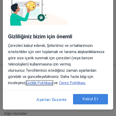
Gizliliğiniz bizim için önemli
Galeriyi görüntüle (1)
Çerezleri kabul ederek, Şirketimiz ve ortaklarımızın
istatistikler için veri toplamak ve tarama alışkanlıklarınıza
Tümünü göster
deneyim hakkında
göre size içerik sunmak için çerezleri (veya benzer
teknolojileri) kullanmasına izin vermiş
olursunuz.Tercihlerinizi istediğiniz zaman ayarlardan
Hizmetler
görebilir ve güncelleyebilirsiniz. Daha fazla bilgi için
Başlıca Hizmetler
inceleyiniz,
Gizlilik Politikası
ve
Çerez Politikası.
Çocuk Sağlığı Ve Hastalıkları Randevusu
Paşakonak Mah. Sağlık Cad. No:16, Balıkesir
Kabul Et
Ayarları Düzenle
Özel Bandırma Royal Hastanesi
Diğer Hizmetler