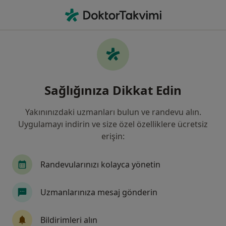
An
Çocuk Sağlığı Ve Hastalıkları • Balıkesir, Balıkesir
Filters
Sigorta:
Ethica Sigorta
Balıkesir bölgesinde Ethica Sigorta kabul
Sağlığınıza Dikkat Edin
eden Çocuk Sağlığı Ve Hastalıkları Doktorla
Yakınınızdaki uzmanları bulun ve randevu alın.
Uygulamayı indirin ve size özel özelliklere ücretsiz
erişin:
Randevularınızı kolayca yönetin
Uzmanlarınıza mesaj gönderin
Uzm. Dr. Hüseyin Yakında
Çocuk sağlığı ve hastalıkları
Bildirimleri alın
5 görüş