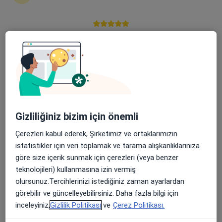
Paşakonak Mah. Sağlık Cad. No:16, Balıkesir
•
Harita
Özel Bandırma Royal Hastanesi
Apple Store’da 4,6 ve Play Store’da 4,7 ortalama puan
Bu uzman ilgili adres için online danışmanlık/takvim sunmuyor.
Randevu talep et
Gizliliğiniz bizim için önemli
Çerezleri kabul ederek, Şirketimiz ve ortaklarımızın
istatistikler için veri toplamak ve tarama alışkanlıklarınıza
göre size içerik sunmak için çerezleri (veya benzer
teknolojileri) kullanmasına izin vermiş
Özel Nev Bandırma Tıp Merkezi
olursunuz.Tercihlerinizi istediğiniz zaman ayarlardan
·
Çocuk sağlığı ve hastalıkları, İç hastalıkları, Gastroenteroloji
görebilir ve güncelleyebilirsiniz. Daha fazla bilgi için
Daha fazla
inceleyiniz,
Gizlilik Politikası
ve
Çerez Politikası.
18 görüş