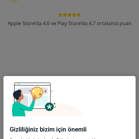
Mahkeme Mah. Hürriyet Cad. No:26/A, Balıkesir
•
Harita
Ekin Ağız ve Diş Sağlığı Polikliniği
Apple Store’da 4,6 ve Play Store’da 4,7 ortalama puan
Bu uzman ilgili adres için online danışmanlık/takvim sunmuyor.
Randevu talep et
Dt. Ahmet Aslan
Diş hekimi
23 görüş
Gizliliğiniz bizim için önemli
Paşaalanı Mahallesi Serkan Caddesi Gülten Hanım Sitesi No:79/B, Balıkesir
•
Harita