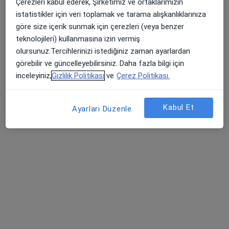
Çerezleri kabul ederek, Şirketimiz ve ortaklarımızın
Ahmet Aslan Ağız ve Diş Sağlığı Kliniği
istatistikler için veri toplamak ve tarama alışkanlıklarınıza
Bu uzman ilgili adres için online danışmanlık/takvim sunmuyor.
göre size içerik sunmak için çerezleri (veya benzer
teknolojileri) kullanmasına izin vermiş
Randevu talep et
olursunuz.Tercihlerinizi istediğiniz zaman ayarlardan
görebilir ve güncelleyebilirsiniz. Daha fazla bilgi için
inceleyiniz,
Gizlilik Politikası
ve
Çerez Politikası.
Kabul Et
Ayarları Düzenle
Dt. Eda Şen Gökkaya
Diş hekimi
12 görüş
Paşa Alanı Mahallesi 225. Sokak No:12/B, Balıkesir
•
Harita
Özel Deva Diş Ağız ve Diş Sağlığı Merkezi - Paşaalanı Şube