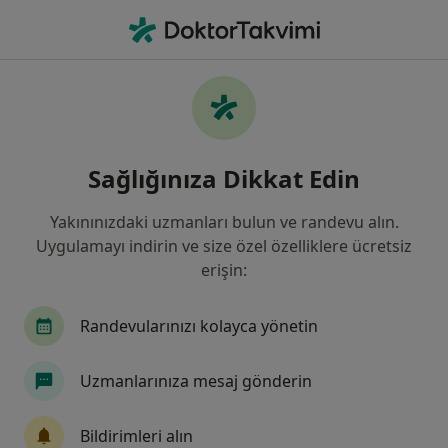
An
Diş Hekimi • Balıkesir, Balıkesir
Filters
Sigorta:
Ethica Sigorta
Balıkesir bölgesinde Ethica Sigorta kabul
Sağlığınıza Dikkat Edin
eden Diş Hekimleri
Yakınınızdaki uzmanları bulun ve randevu alın.
Uygulamayı indirin ve size özel özelliklere ücretsiz
erişin:
Randevularınızı kolayca yönetin
Uzmanlarınıza mesaj gönderin
Uzm. Dt. Anıl Kar
Diş hekimi, Ağız diş ve çene cerrahisi
Bildirimleri alın
45 görüş