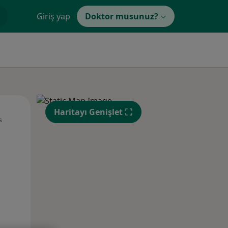
Giriş yap
Doktor musunuz?
Pzt,
Sal,
Çar,
Haritayı Genişlet
s
10 Ağustos
11 Ağustos
12 Ağustos