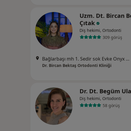
Uzm. Dt. Bircan B
Çıtak
Diş hekimi, Ortodonti
309 görüş
Bağlarbaşı mh 1. Sedir sok Evke Onyx Plaza No:18 K:3, Bursa
Dr. Bircan Bektaş Ortodonti Kliniği
Dr. Dt. Begüm Ul
Diş hekimi, Ortodonti
58 görüş