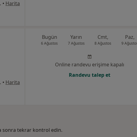
ulvarı No177, Bursa
•
Harita
Bugün
Yarın
Cmt,
Paz,
6 Ağustos
7 Ağustos
8 Ağustos
9 Ağusto
Online randevu erişime kapalı
Randevu talep et
No:78 Nilüfer / Bursa, Bursa
•
Harita
ha sonra tekrar kontrol edin.