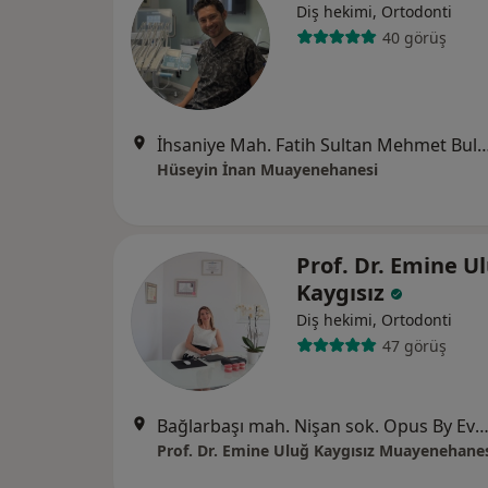
Diş hekimi, Ortodonti
40 görüş
İhsaniye Mah. Fatih Sultan Mehmet Bulvarı, N
Hüseyin İnan Muayenehanesi
Prof. Dr. Emine U
Kaygısız
Diş hekimi, Ortodonti
47 görüş
Bağlarbaşı mah. Nişan sok. Opus By Evke 3/19 Osmangazi/ Bursa,
Prof. Dr. Emine Uluğ Kaygısız Muayenehane