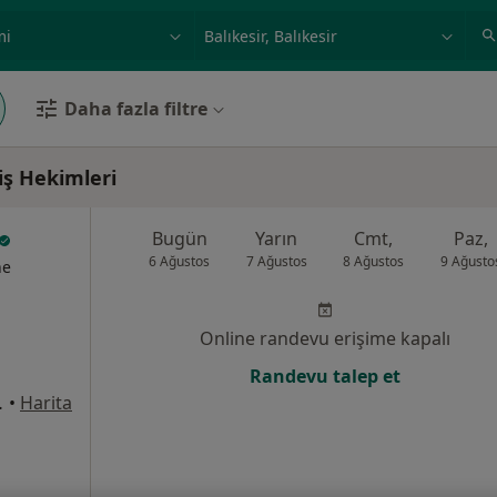
ilgi alanı ve hastalık, isim
örnek: İstanbul
Daha fazla filtre
iş Hekimleri
Bugün
Yarın
Cmt,
Paz,
6 Ağustos
7 Ağustos
8 Ağustos
9 Ağusto
ne
Online randevu erişime kapalı
Randevu talep et
, Balıkesir
•
Harita