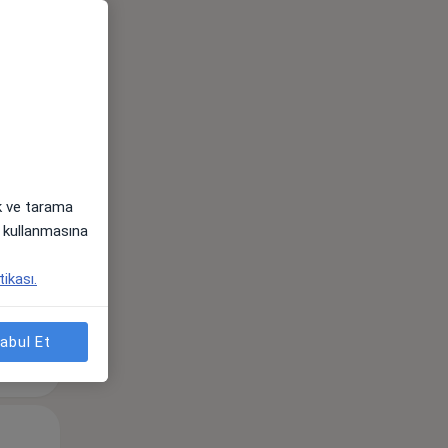
Pzt,
Sal,
Çar,
s
10 Ağustos
11 Ağustos
12 Ağustos
ak ve tarama
i) kullanmasına
tikası.
abul Et
Pzt,
Sal,
Çar,