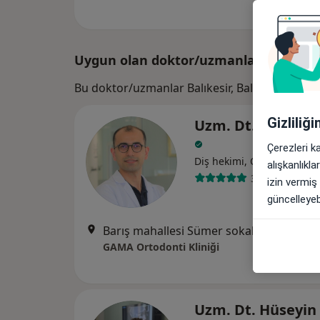
Uygun olan doktor/uzmanlar
Bu doktor/uzmanlar Balıkesir, Balıkesir aram
Gizliliğ
Uzm. Dt. Gökhan 
Çerezleri k
Diş hekimi, Ortodonti
alışkanlıkl
39 görüş
izin vermiş
güncelleyebi
Barış mahallesi Sümer sokak No:2 K:5 D:14 ( Acıbadem hastanesi karşısı - Yalvaç Eczanesi üstü), Bursa
GAMA Ortodonti Kliniği
Uzm. Dt. Hüseyin