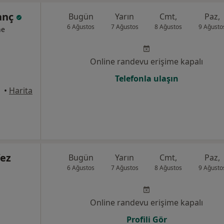
zanç
Bugün
Yarın
Cmt,
Paz,
6 Ağustos
7 Ağustos
8 Ağustos
9 Ağusto
ne
Online randevu erişime kapalı
Telefonla ulaşın
•
Harita
fez
Bugün
Yarın
Cmt,
Paz,
6 Ağustos
7 Ağustos
8 Ağustos
9 Ağusto
Online randevu erişime kapalı
Profili Gör