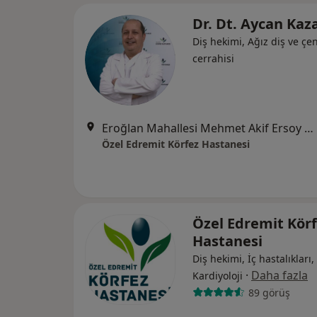
Dr. Dt. Aycan Ka
Diş hekimi, Ağız diş ve çe
cerrahisi
Eroğlan Mahallesi Mehmet Akif Ersoy Caddesi No:1, Edremit
Özel Edremit Körfez Hastanesi
Özel Edremit Kör
Hastanesi
Diş hekimi, İç hastalıkları,
·
Daha fazla
Kardiyoloji
89 görüş