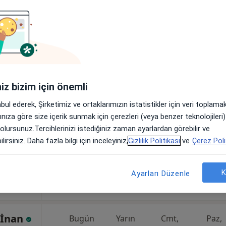
anıza yakın bölgelerde bulunuyor.
iniz bizim için önemli
Aydın
Bugün
Yarın
Cmt,
Paz,
6 Ağustos
7 Ağustos
8 Ağustos
9 Ağusto
abul ederek, Şirketimiz ve ortaklarımızın istatistikler için veri toplam
arınıza göre size içerik sunmak için çerezleri (veya benzer teknolojiler
 olursunuz.Tercihlerinizi istediğiniz zaman ayarlardan görebilir ve
Online randevu erişime kapalı
lirsiniz. Daha fazla bilgi için inceleyiniz,
Gizlilik Politikası
ve
Çerez Poli
Randevu talep et
•
Harita
K
Ayarları Düzenle
 İnan
Bugün
Yarın
Cmt,
Paz,