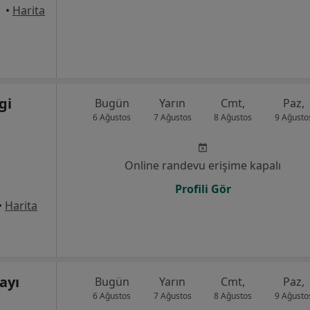
•
Harita
gi
Bugün
Yarın
Cmt,
Paz,
6 Ağustos
7 Ağustos
8 Ağustos
9 Ağusto
Online randevu erişime kapalı
Profili Gör
•
Harita
ayı
Bugün
Yarın
Cmt,
Paz,
6 Ağustos
7 Ağustos
8 Ağustos
9 Ağusto