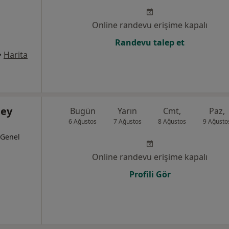
Online randevu erişime kapalı
Randevu talep et
•
Harita
bey
Bugün
Yarın
Cmt,
Paz,
6 Ağustos
7 Ağustos
8 Ağustos
9 Ağusto
, Genel
Online randevu erişime kapalı
Profili Gör