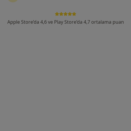
Mahkeme Mah. Hürriyet Cad. No:26/A, Balıkesir
•
Harita
Ekin Ağız ve Diş Sağlığı Polikliniği
Apple Store’da 4,6 ve Play Store’da 4,7 ortalama puan
Bu uzman ilgili adres için online danışmanlık/takvim sunmuyor.
Randevu talep et
Uygun olan doktor/uzmanlar
Bu doktor/uzmanlar Balıkesir, Balıkesir aramanıza
yakın bölgelerde bulunuyor.