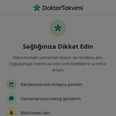
An
Diş Hekimi • Balıkesir, Balıkesir
Filters
Sigorta:
Allianz Sigorta
Balıkesir bölgesinde Allianz Sigorta kabul
Sağlığınıza Dikkat Edin
eden Diş Hekimleri
Yakınınızdaki uzmanları bulun ve randevu alın.
Uygulamayı indirin ve size özel özelliklere ücretsiz
erişin:
Randevularınızı kolayca yönetin
Uzmanlarınıza mesaj gönderin
Uzm. Dt. Anıl Kar
Diş hekimi, Ağız diş ve çene cerrahisi
Bildirimleri alın
45 görüş