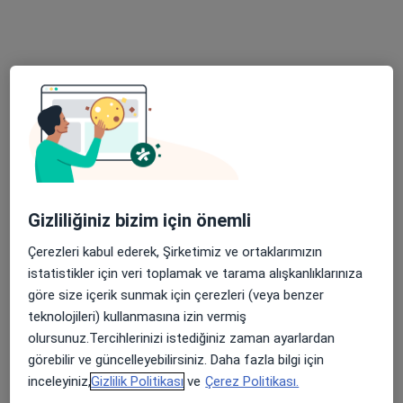
Dt. Fatih Ay
Diş hekimi
103 görüş
Barış Mah. Sümer Sok. No:2 Acıbadem Sinanoğlu Apt. K:4 D:11, Bursa
•
Harita
doctorfatihay
Bu uzman ilgili adres için online danışmanlık/takvim sunmuyor.
Randevu talep et
Gizliliğiniz bizim için önemli
Çerezleri kabul ederek, Şirketimiz ve ortaklarımızın
Bölgenizdeki diğer uzmanlar
istatistikler için veri toplamak ve tarama alışkanlıklarınıza
göre size içerik sunmak için çerezleri (veya benzer
Şu anda boş yerleri yok. Yeni açılışlar için daha sonra
teknolojileri) kullanmasına izin vermiş
tekrar kontrol edin.
olursunuz.Tercihlerinizi istediğiniz zaman ayarlardan
görebilir ve güncelleyebilirsiniz. Daha fazla bilgi için
inceleyiniz,
Gizlilik Politikası
ve
Çerez Politikası.