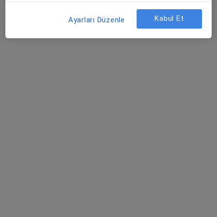
Kabul Et
Ayarları Düzenle
Dr. Dt. Aycan Kazanç
Diş hekimi, Ağız diş ve çene cerrahisi
Eroğlan Mahallesi Mehmet Akif Ersoy Caddesi No:1, Edremit
•
Harita
Özel Edremit Körfez Hastanesi
Bu uzman ilgili adres için online danışmanlık/takvim sunmuyor.
Randevu talep et