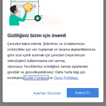
3 görüş
Altınyaprak Mahallesi Hastane Sokak No: 27, Bafra
•
Harita
Özel Medibafra Hastanesi
Bu uzman ilgili adres için online danışmanlık/takvim sunmuyor.
Gizliliğiniz bizim için önemli
Randevu talep et
Çerezleri kabul ederek, Şirketimiz ve ortaklarımızın
istatistikler için veri toplamak ve tarama alışkanlıklarınıza
göre size içerik sunmak için çerezleri (veya benzer
teknolojileri) kullanmasına izin vermiş
olursunuz.Tercihlerinizi istediğiniz zaman ayarlardan
görebilir ve güncelleyebilirsiniz. Daha fazla bilgi için
inceleyiniz,
Gizlilik Politikası
ve
Çerez Politikası.
Uzm. Dr. Melek Küçük
Kabul Et
Ayarları Düzenle
Dermatoloji
44 görüş