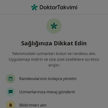
An
Deri Kuruluğu • Samsun, Samsun
Filters
• 1
Sigorta
Harita
Deri Kuruluğu, Samsun
Sağlığınıza Dikkat Edin
Yakınınızdaki uzmanları bulun ve randevu alın.
Hangi uzmanlığı aramıştınız?
Uygulamayı indirin ve size özel özelliklere ücretsiz
Dermatoloji
İç Hastalıkları
Kardiyoloji
erişin:
Randevularınızı kolayca yönetin
Uzmanlarınıza mesaj gönderin
Bildirimleri alın