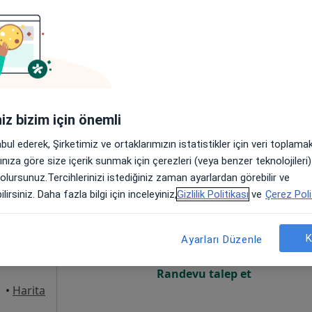
Online randevu erişime kapalı
Randevu talep et
•
Harita
Çocuk Hekiminiz Uzm. Dr. Serdar Pop Muayenehanesi
iniz bizim için önemli
abul ederek, Şirketimiz ve ortaklarımızın istatistikler için veri toplam
arınıza göre size içerik sunmak için çerezleri (veya benzer teknolojiler
 olursunuz.Tercihlerinizi istediğiniz zaman ayarlardan görebilir ve
ılıç
Bugün
Yarın
Pzt,
Sal,
lirsiniz. Daha fazla bilgi için inceleyiniz,
Gizlilik Politikası
ve
Çerez Poli
8 Ağustos
9 Ağustos
10 Ağustos
11 Ağust
nolojisi,
rı
K
Ayarları Düzenle
Online randevu erişime kapalı
Randevu talep et
•
Harita