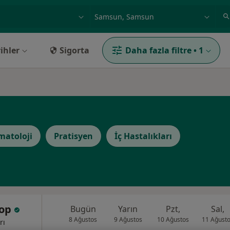
ilgi alanı ve hastalık, isim
örnek: İstanbul
ihler
Sigorta
Daha fazla filtre
•
1
matoloji
Pratisyen
İç Hastalıkları
Pop
Bugün
Yarın
Pzt,
Sal,
8 Ağustos
9 Ağustos
10 Ağustos
11 Ağust
rı