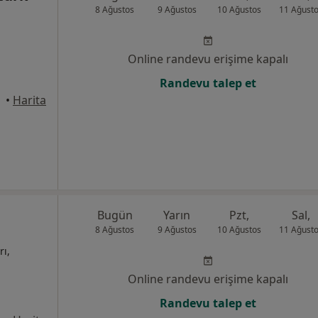
8 Ağustos
9 Ağustos
10 Ağustos
11 Ağust
Online randevu erişime kapalı
Randevu talep et
takum
•
Harita
Bugün
Yarın
Pzt,
Sal,
8 Ağustos
9 Ağustos
10 Ağustos
11 Ağust
rı,
Online randevu erişime kapalı
Randevu talep et