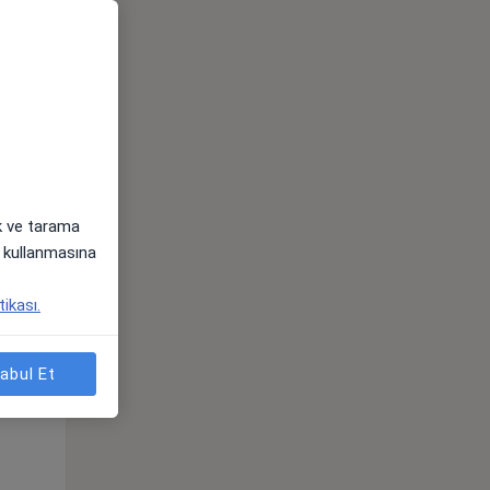
ak ve tarama
i) kullanmasına
Çar,
Per,
Cum,
tikası.
os
12 Ağustos
13 Ağustos
14 Ağustos
abul Et