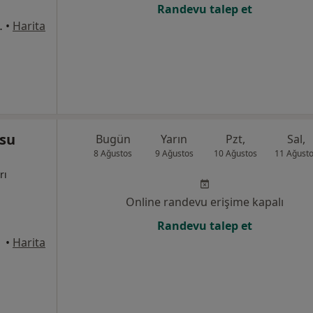
Randevu talep et
ak No: 27, Bafra
•
Harita
nsu
Bugün
Yarın
Pzt,
Sal,
8 Ağustos
9 Ağustos
10 Ağustos
11 Ağust
rı
Online randevu erişime kapalı
Randevu talep et
•
Harita