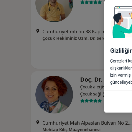
301 görüş
Cumhuriyet mh no:38 Kapı no:2 Kat:5 D:16 Yavuztuna Center, Samsun
Gizliliğ
Çerezleri k
alışkanlıkl
izin vermiş
Doç. Dr. Mehtap K
güncelleyebi
Çocuk alerjisi, Çocuk i̇mmü
Çocuk sağlığı ve hastalıkla
156 görüş
Cumhuriyet Mah Alpaslan Bulvarı No 26 Daire 5, Samsun
Mehtap Kılıç Muayenehanesi