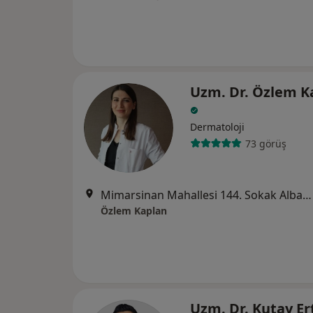
Uzm. Dr. Özlem K
Dermatoloji
73 görüş
Mimarsinan Mahallesi 144. Sokak Albayrak Apartmanı A Blok No: 33 Kat 7 Daire 38, Türkiş, Samsun
Özlem Kaplan
Uzm. Dr. Kutay E