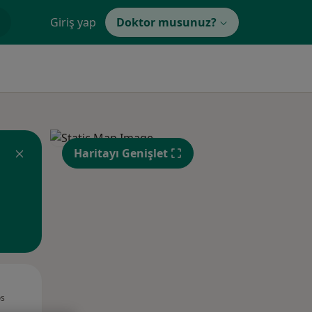
Giriş yap
Doktor musunuz?
Haritayı Genişlet
Çar,
Per,
Cum,
os
12 Ağustos
13 Ağustos
14 Ağustos