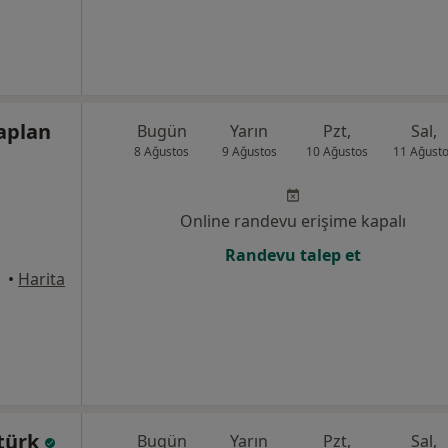
aplan
Bugün
Yarın
Pzt,
Sal,
8 Ağustos
9 Ağustos
10 Ağustos
11 Ağust
Online randevu erişime kapalı
Randevu talep et
•
Harita
rtürk
Bugün
Yarın
Pzt,
Sal,