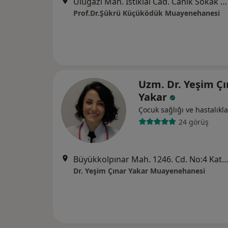
Ulugazi Mah. İstiklal Cad. Canik Sokak No: 8/8 (İlkadım Belediyesi Açık Otopark Karşısı), Samsun
Prof.Dr.Şükrü Küçüködük Muayenehanesi
Uzm. Dr. Yeşim Çı
Yakar
Çocuk sağlığı ve hastalıkla
24 görüş
Büyükkolpınar Mah. 1246. Cd. No:4 Kat:1 Daire:3 Atakum, S
Dr. Yeşim Çınar Yakar Muayenehanesi