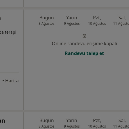
n
Bugün
Yarın
Pzt,
Sal,
8 Ağustos
9 Ağustos
10 Ağustos
11 Ağust
pa terapi
Online randevu erişime kapalı
Randevu talep et
•
Harita
an
Bugün
Yarın
Pzt,
Sal,
8 Ağustos
9 Ağustos
10 Ağustos
11 Ağust