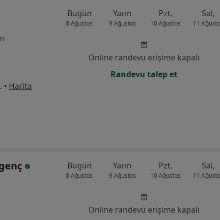
Bugün
Yarın
Pzt,
Sal,
8 Ağustos
9 Ağustos
10 Ağustos
11 Ağust
rı
Online randevu erişime kapalı
Randevu talep et
ak No: 27, Bafra
•
Harita
zgenç
Bugün
Yarın
Pzt,
Sal,
8 Ağustos
9 Ağustos
10 Ağustos
11 Ağust
Online randevu erişime kapalı