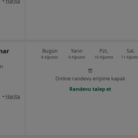
•
Harita
nar
Bugün
Yarın
Pzt,
Sal,
8 Ağustos
9 Ağustos
10 Ağustos
11 Ağust
rı
Online randevu erişime kapalı
Randevu talep et
amsun
•
Harita