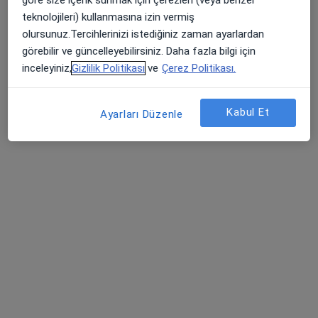
Adres 1
Adres 2
teknolojileri) kullanmasına izin vermiş
olursunuz.Tercihlerinizi istediğiniz zaman ayarlardan
Acıbadem, Şht. Emin Çölen Sokağı No:4, 34718, İstanbul
•
Harita
görebilir ve güncelleyebilirsiniz. Daha fazla bilgi için
Medipol Acıbadem Bölge Hastanesi
inceleyiniz,
Gizlilik Politikası
ve
Çerez Politikası.
Bu uzman ilgili adres için online danışmanlık/takvim sunmuyor.
Kabul Et
Ayarları Düzenle
Randevu talep et
Op. Dr. Özkan Kantarcı
Kalp ve damar cerrahisi
11 görüş