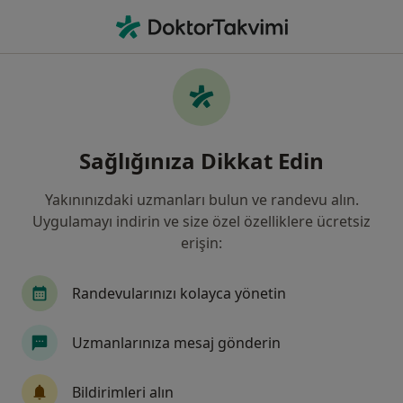
An
Derin Ven Trombozu Dvt • Üsküdar, İstanbul
Filters
• 1
Sigorta
Harita
Derin Ven Trombozu (DVT), Üsküdar
Sağlığınıza Dikkat Edin
Yakınınızdaki uzmanları bulun ve randevu alın.
Hangi uzmanlığı aramıştınız?
Uygulamayı indirin ve size özel özelliklere ücretsiz
Kardiyoloji
Kalp Ve Damar Cerrahisi
Radyo
erişin:
Randevularınızı kolayca yönetin
Uzmanlarınıza mesaj gönderin
Bildirimleri alın