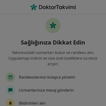
An
Diş Çapraşıklığı • Başakşehir, İstanbul
Filters
• 1
Sigorta
Harita
Diş Çapraşıklığı, Başakşehir
Sağlığınıza Dikkat Edin
Yakınınızdaki uzmanları bulun ve randevu alın.
Hangi uzmanlığı aramıştınız?
Uygulamayı indirin ve size özel özelliklere ücretsiz
Diş Hekimi
İç Hastalıkları
Kardiyoloji
erişin:
Randevularınızı kolayca yönetin
Uzmanlarınıza mesaj gönderin
Bildirimleri alın