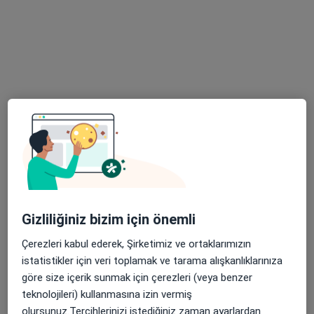
Tem Avrupa Otoyolu Göztepe Çıkışı No: 1Bağcılar, İstanbul
•
Harita
Bağcılar Medipol Mega Üniversite Hastanesi
Bu uzman ilgili adres için online danışmanlık/takvim sunmuyor.
Randevu talep et
Gizliliğiniz bizim için önemli
Çerezleri kabul ederek, Şirketimiz ve ortaklarımızın
Dt. Mert Çelik
istatistikler için veri toplamak ve tarama alışkanlıklarınıza
Diş hekimi
göre size içerik sunmak için çerezleri (veya benzer
Tem Avrupa Otoyolu Göztepe Çıkışı No: 1Bağcılar, İstanbul
•
Harita
teknolojileri) kullanmasına izin vermiş
Bağcılar Medipol Mega Üniversite Hastanesi
olursunuz.Tercihlerinizi istediğiniz zaman ayarlardan