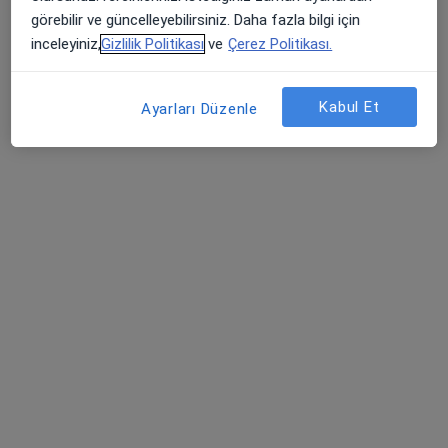
görebilir ve güncelleyebilirsiniz. Daha fazla bilgi için
Bu uzman ilgili adres için online danışmanlık/takvim sunmuyor.
inceleyiniz,
Gizlilik Politikası
ve
Çerez Politikası.
Randevu talep et
Kabul Et
Ayarları Düzenle
Dr. Dt. Harun Görgülü
Ağız diş ve çene cerrahisi
53 görüş
Kayabaşı Mah. Adnan Menderes Bulv. Kuzey Yakası, A3 Blok, No:7D/50, İstanbul
•
Harita
Özel EMG KLİNİK Ağız ve Diş Sağlığı Polikliniği
Bu uzman ilgili adres için online danışmanlık/takvim sunmuyor.