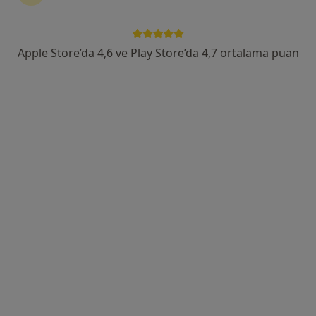
Apple Store’da 4,6 ve Play Store’da 4,7 ortalama puan
Uzm. Dt. Meltem Özsaygılı
Ortodonti, Diş hekimi
191 görüş
Tacettin Veli Mah. Lalezade Cad. (Eski Talas Durağı Melikgazi) 23/A, Kayseri
•
Harita
Özel Kayseri Maya Diş Ağız ve Diş Sağlığı Merkezi
Bu uzman ilgili adres için online danışmanlık/takvim sunmuyor.
Randevu talep et