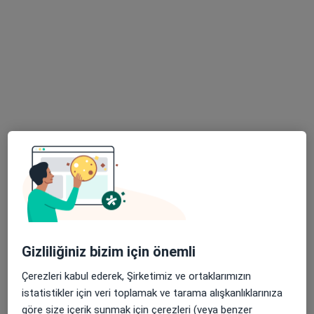
Dt. Talha Turan
Diş hekimi
35 görüş
Cumhuriyet mah.27 mayıs cad.Turan plaza kat.4 no.18, Kayseri
•
Harita
Talha Turan Muayenehanesi
Bu uzman ilgili adres için online danışmanlık/takvim sunmuyor.
Randevu talep et
Gizliliğiniz bizim için önemli
Çerezleri kabul ederek, Şirketimiz ve ortaklarımızın
istatistikler için veri toplamak ve tarama alışkanlıklarınıza
göre size içerik sunmak için çerezleri (veya benzer