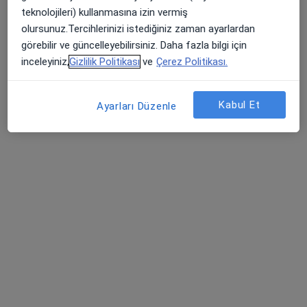
teknolojileri) kullanmasına izin vermiş
olursunuz.Tercihlerinizi istediğiniz zaman ayarlardan
görebilir ve güncelleyebilirsiniz. Daha fazla bilgi için
Dt. Metin Aktaş
inceleyiniz,
Gizlilik Politikası
ve
Çerez Politikası.
Diş hekimi
40 görüş
Kabul Et
Ayarları Düzenle
Gesi Fatih Mahhallesi Dinçer Sokak No:27/A, Kayseri
•
Harita
Metin Aktaş Muayenehanesi
Bu uzman ilgili adres için online danışmanlık/takvim sunmuyor.
Randevu talep et