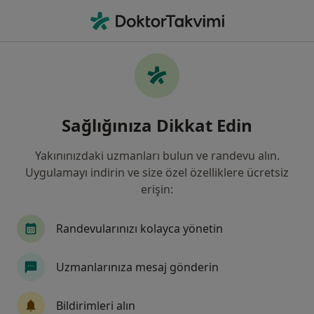
An
Diş Çapraşıklığı • Kayseri, Kayseri
Filters
• 1
Sigorta
Harita
Diş Çapraşıklığı, Kayseri
Sağlığınıza Dikkat Edin
Yakınınızdaki uzmanları bulun ve randevu alın.
Hangi uzmanlığı aramıştınız?
Uygulamayı indirin ve size özel özelliklere ücretsiz
Diş Hekimi
Ortodonti
erişin:
Ağız Diş Ve Çene Cerrahisi
Randevularınızı kolayca yönetin
Çocuk Diş Hekimliği (Pedodonti)
Uzmanlarınıza mesaj gönderin
Endodonti
Tümünü göster
Bildirimleri alın