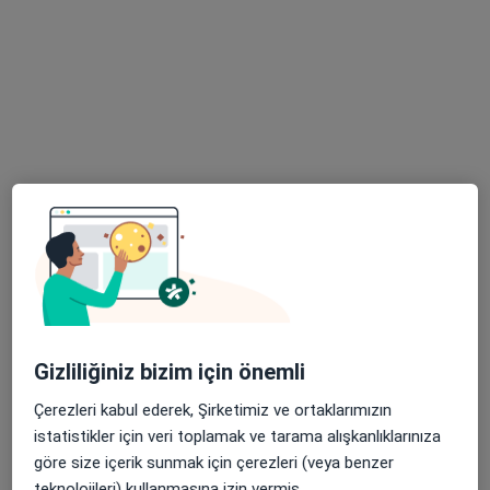
35 görüş
Cumhuriyet mah.27 mayıs cad.Turan plaza kat.4 no.18, Kayseri
•
Harita
Talha Turan Muayenehanesi
Bu uzman ilgili adres için online danışmanlık/takvim sunmuyor.
Randevu talep et
Gizliliğiniz bizim için önemli
Çerezleri kabul ederek, Şirketimiz ve ortaklarımızın
Dt. Yasin Parlak
istatistikler için veri toplamak ve tarama alışkanlıklarınıza
Diş hekimi
göre size içerik sunmak için çerezleri (veya benzer
10 görüş
teknolojileri) kullanmasına izin vermiş