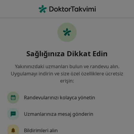
An
Peri-İmplant Mukozitis • Kayseri, Kayseri
Filters
• 1
Sigorta
Harita
Peri-İmplant Mukozitis, Kayseri
Sağlığınıza Dikkat Edin
Yakınınızdaki uzmanları bulun ve randevu alın.
Hangi uzmanlığı aramıştınız?
Uygulamayı indirin ve size özel özelliklere ücretsiz
Diş Hekimi
Ağız Diş Ve Çene Cerrahisi
Per
erişin:
Randevularınızı kolayca yönetin
Uzmanlarınıza mesaj gönderin
Bildirimleri alın