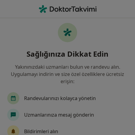
An
Diş Eti Iltihabı • Ankara, Türkiye
Filters
• 1
Sigorta
Harita
Diş eti iltihabı, Ankara
Sağlığınıza Dikkat Edin
Yakınınızdaki uzmanları bulun ve randevu alın.
Hangi uzmanlığı aramıştınız?
Uygulamayı indirin ve size özel özelliklere ücretsiz
Periodontoloji
Diş Hekimi
Ağız Diş Ve Çen
erişin:
Randevularınızı kolayca yönetin
Uzmanlarınıza mesaj gönderin
Bildirimleri alın