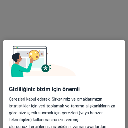
57 görüş
Gaziosmanpaşa Mahallesi, Tahran Caddesi, 4/9, Ankara
•
Harita
Dent-in Ankara Ağız ve Diş Sağlığı Polikliniği
Bu uzman ilgili adres için online danışmanlık/takvim sunmuyor.
Randevu talep et
Gizliliğiniz bizim için önemli
Çerezleri kabul ederek, Şirketimiz ve ortaklarımızın
istatistikler için veri toplamak ve tarama alışkanlıklarınıza
Prof. Dr. Yaşar Aykaç
göre size içerik sunmak için çerezleri (veya benzer
Periodontoloji, Diş hekimi
teknolojileri) kullanmasına izin vermiş
12 görüş
olursunuz.Tercihlerinizi istediğiniz zaman ayarlardan