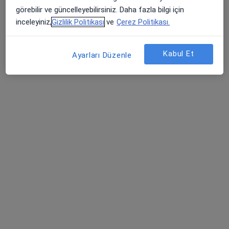
görebilir ve güncelleyebilirsiniz. Daha fazla bilgi için
Adres 1
Adres 2
inceleyiniz,
Gizlilik Politikası
ve
Çerez Politikası.
Tunalı Hilmi Caddesi No: 105/5 Kavaklıdere, Çankaya
•
Harita
Kabul Et
Ayarları Düzenle
AykaçDiş Tunalı - Aykaç İmplant, Ağız ve Diş Sağlığı Kliniği Kavaklıdere
Bu uzman ilgili adres için online danışmanlık/takvim sunmuyor.
Randevu talep et
Uzm. Dt. Nergiz Hamamcı
Diş hekimi, Periodontoloji