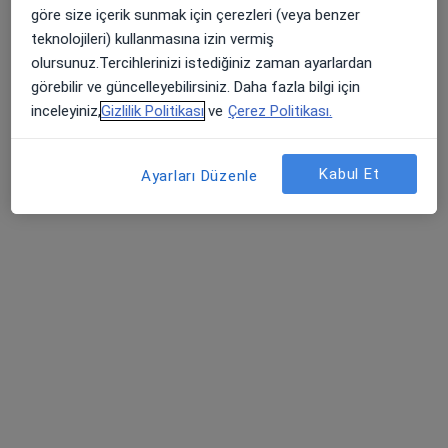
göre size içerik sunmak için çerezleri (veya benzer
Medicana Zincirlikuyu Hastanesi
teknolojileri) kullanmasına izin vermiş
Bu uzman ilgili adres için online danışmanlık/takvim sunmuyor.
olursunuz.Tercihlerinizi istediğiniz zaman ayarlardan
görebilir ve güncelleyebilirsiniz. Daha fazla bilgi için
Randevu talep et
inceleyiniz,
Gizlilik Politikası
ve
Çerez Politikası.
Kabul Et
Ayarları Düzenle
Op. Dr. Meryem Top
Kadın hastalıkları ve doğum
17 görüş
Zıpkın Sokağı No:10, İstanbul
•
Harita
Pendik Hayat Şifa Hastanesi