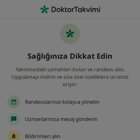
An
Doğum Sancıları • Istanbul
Filters
• 1
Sigorta
Harita
Doğum Sancıları, İstanbul
Sağlığınıza Dikkat Edin
Yakınınızdaki uzmanları bulun ve randevu alın.
Hangi uzmanlığı aramıştınız?
Uygulamayı indirin ve size özel özelliklere ücretsiz
Kadın Hastalıkları Ve Doğum
İç Hastalıkları
erişin:
Randevularınızı kolayca yönetin
Uzmanlarınıza mesaj gönderin
Bildirimleri alın