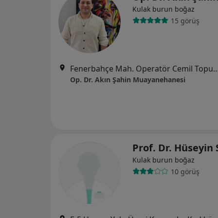
Kulak burun boğaz
15 görüş
Fenerbahçe Mah. Operatör Cemil Topuzlu Cd. No:25 Yosun Apt. Kat
Op. Dr. Akın Şahin Muayanehanesi
Prof. Dr. Hüseyin
Kulak burun boğaz
10 görüş