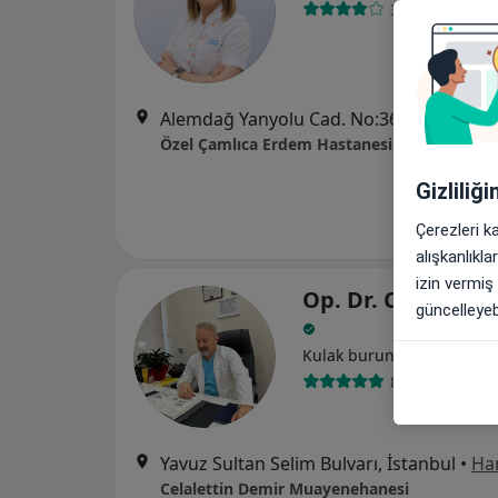
3 görüş
Alemdağ Yanyolu Cad. No:36, Üsküdar
•
Özel Çamlıca Erdem Hastanesi
Gizliliğ
Çerezleri k
alışkanlıkl
izin vermiş
Op. Dr. Celaletti
güncelleyebi
Kulak burun boğaz
8 görüş
Yavuz Sultan Selim Bulvarı, İstanbul
•
Har
Celalettin Demir Muayenehanesi