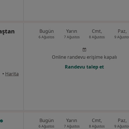
aştan
Bugün
Yarın
Cmt,
Paz,
6 Ağustos
7 Ağustos
8 Ağustos
9 Ağusto
Online randevu erişime kapalı
Randevu talep et
iktaş
•
Harita
Bugün
Yarın
Cmt,
Paz,
6 Ağustos
7 Ağustos
8 Ağustos
9 Ağusto