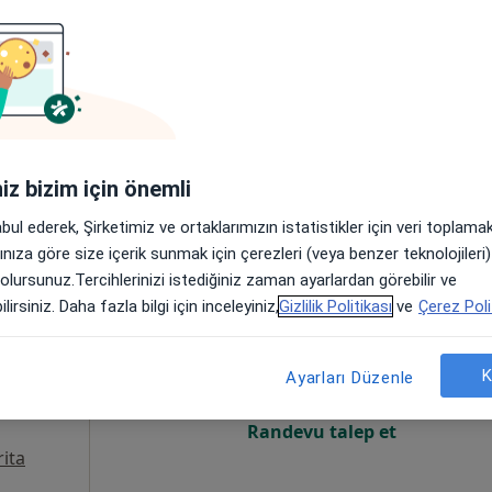
Online randevu erişime kapalı
Randevu talep et
Harita
iniz bizim için önemli
abul ederek, Şirketimiz ve ortaklarımızın istatistikler için veri toplam
arınıza göre size içerik sunmak için çerezleri (veya benzer teknolojiler
 olursunuz.Tercihlerinizi istediğiniz zaman ayarlardan görebilir ve
n Demir
Bugün
Yarın
Cmt,
Paz,
lirsiniz. Daha fazla bilgi için inceleyiniz,
Gizlilik Politikası
ve
Çerez Poli
6 Ağustos
7 Ağustos
8 Ağustos
9 Ağusto
K
Ayarları Düzenle
Online randevu erişime kapalı
Randevu talep et
ita