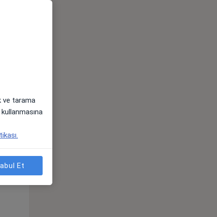
ak ve tarama
i) kullanmasına
Pzt,
Sal,
Çar,
tikası.
s
10 Ağustos
11 Ağustos
12 Ağustos
abul Et