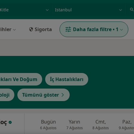
ilgi alanı ve hastalık, isim
örnek: İstanbul
ihler
Sigorta
Daha fazla filtre
•
1
ıkları Ve Doğum
İç Hastalıkları
loji
Tümünü göster
Koç
Bugün
Yarın
Cmt,
Paz,
6 Ağustos
7 Ağustos
8 Ağustos
9 Ağusto