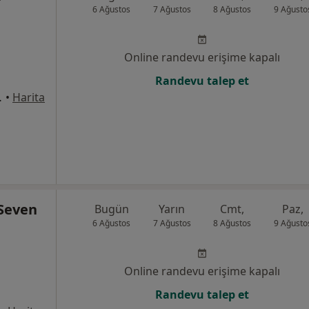
6 Ağustos
7 Ağustos
8 Ağustos
9 Ağusto
Online randevu erişime kapalı
Randevu talep et
:1 Daire:2, İstanbul
•
Harita
 Seven
Bugün
Yarın
Cmt,
Paz,
6 Ağustos
7 Ağustos
8 Ağustos
9 Ağusto
Online randevu erişime kapalı
Randevu talep et