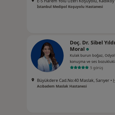
E-5 Harem Yolu Üzeri Koşuyolu, Kadıköy
İstanbul Medipol Koşuyolu Hastanesi
Doç. Dr. Sibel Yıld
Moral
Kulak burun boğaz, Odyoloj
konuşma ve ses bozuklukla
5 görüş
Büyükdere Cad.No:40 Maslak, Sarıyer
•
H
Acıbadem Maslak Hastanesi