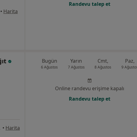
Randevu talep et
•
Harita
ğıt
Bugün
Yarın
Cmt,
Paz,
6 Ağustos
7 Ağustos
8 Ağustos
9 Ağusto
Online randevu erişime kapalı
Randevu talep et
çükçekmece
•
Harita