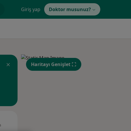
Giriş yap
Doktor musunuz?
Haritayı Genişlet
Pzt,
Sal,
Çar,
s
10 Ağustos
11 Ağustos
12 Ağustos