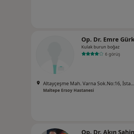
Op. Dr. Emre Gür
Kulak burun boğaz
6 görüş
Altayçeşme Mah. Varna Sok.No:16, İ
Maltepe Ersoy Hastanesi
Op. Dr. Akın Şahi