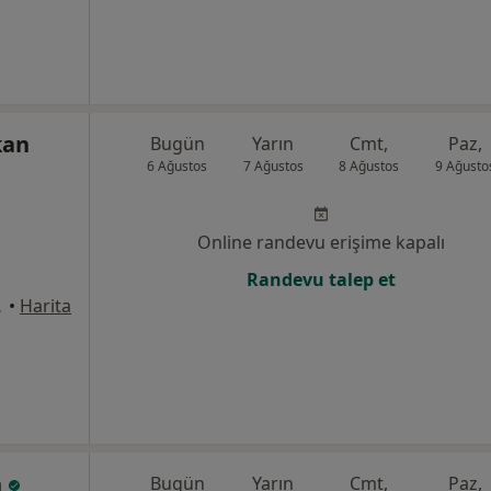
kan
Bugün
Yarın
Cmt,
Paz,
6 Ağustos
7 Ağustos
8 Ağustos
9 Ağusto
Online randevu erişime kapalı
Randevu talep et
stanbul
•
Harita
n
Bugün
Yarın
Cmt,
Paz,