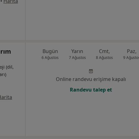
•
Harita
ırım
Bugün
Yarın
Cmt,
Paz,
6 Ağustos
7 Ağustos
8 Ağustos
9 Ağusto
i (dil,
rı)
Online randevu erişime kapalı
Randevu talep et
arita