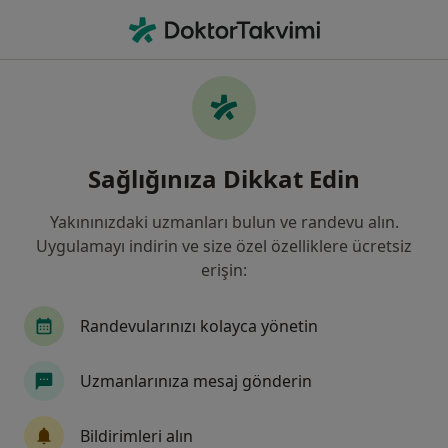
An
Femur Kırığı • Bahçelievler, İstanbul
Filters
• 1
Sigorta
Harita
Femur Kırığı, Bahçelievler
Sağlığınıza Dikkat Edin
Yakınınızdaki uzmanları bulun ve randevu alın.
Hangi uzmanlığı aramıştınız?
Uygulamayı indirin ve size özel özelliklere ücretsiz
Ortopedi Ve Travmatoloji
Göğüs Hastalıkları
erişin:
Randevularınızı kolayca yönetin
Uzmanlarınıza mesaj gönderin
Bildirimleri alın