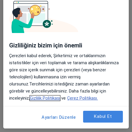
Barbaros Mah, H. Ahmet Yesevi Cad, No: 149 Güneşli - Bağcılar / İstanbul, Bağcılar
•
Harita
Atlas Üniversitesi Hastanesi
Bu uzman ilgili adres için online danışmanlık/takvim sunmuyor.
Randevu talep et
Gizliliğiniz bizim için önemli
Çerezleri kabul ederek, Şirketimiz ve ortaklarımızın
istatistikler için veri toplamak ve tarama alışkanlıklarınıza
göre size içerik sunmak için çerezleri (veya benzer
teknolojileri) kullanmasına izin vermiş
olursunuz.Tercihlerinizi istediğiniz zaman ayarlardan
görebilir ve güncelleyebilirsiniz. Daha fazla bilgi için
inceleyiniz,
Gizlilik Politikası
ve
Çerez Politikası.
Op. Dr. Erdinç Genç
Ortopedi ve travmatoloji
Kabul Et
Ayarları Düzenle
30 görüş
Çobançeşme Mahallesi Fatih Caddesi No:1/8, Bahçelievler
•
Harita