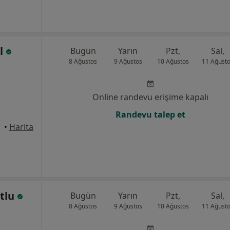
ül
Bugün
Yarın
Pzt,
Sal,
8 Ağustos
9 Ağustos
10 Ağustos
11 Ağust
Online randevu erişime kapalı
Randevu talep et
•
Harita
utlu
Bugün
Yarın
Pzt,
Sal,
8 Ağustos
9 Ağustos
10 Ağustos
11 Ağust