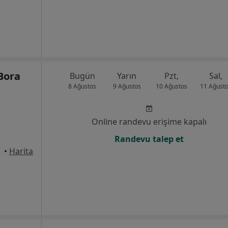
 Bora
Bugün
Yarın
Pzt,
Sal,
8 Ağustos
9 Ağustos
10 Ağustos
11 Ağust
Online randevu erişime kapalı
Randevu talep et
•
Harita