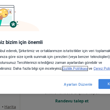
Online randevu erişime kapalı
Randevu talep et
iniz bizim için önemli
 Gaziantep
•
Harita
abul ederek, Şirketimiz ve ortaklarımızın istatistikler için veri toplam
arınıza göre size içerik sunmak için çerezleri (veya benzer teknolojiler
 olursunuz.Tercihlerinizi istediğiniz zaman ayarlardan görebilir ve
lirsiniz. Daha fazla bilgi için inceleyiniz,
Gizlilik Politikası
ve
Çerez Poli
ray
Bugün
Yarın
Pzt,
Sal,
8 Ağustos
9 Ağustos
10 Ağustos
11 Ağust
K
Ayarları Düzenle
Online randevu erişime kapalı
Randevu talep et
•
Harita