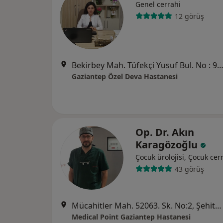
Genel cerrahi
12 görüş
Bekirbey Mah. Tüfekçi Yusuf Bul. No : 98, Gazia
Gaziantep Özel Deva Hastanesi
Op. Dr. Akın
Karagözoğlu
Çocuk ürolojisi, Çocuk cer
43 görüş
Mücahitler Mah. 52063. Sk. No:2, Şehitkamil
Medical Point Gaziantep Hastanesi