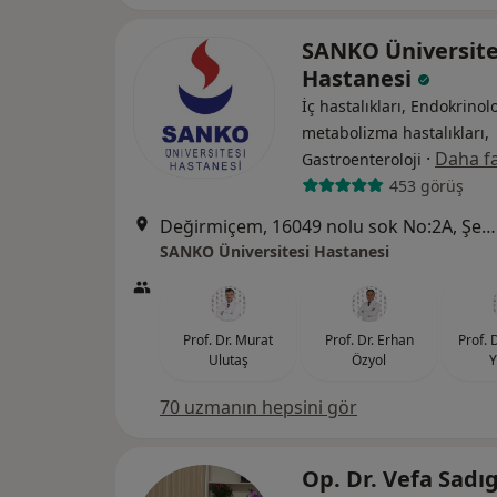
SANKO Üniversite
Hastanesi
İç hastalıkları, Endokrinolo
metabolizma hastalıkları,
·
Daha fa
Gastroenteroloji
453 görüş
Değirmiçem, 16049 nolu sok No:2A, Şehitkamil
SANKO Üniversitesi Hastanesi
Prof. Dr. Murat
Prof. Dr. Erhan
Prof. 
Ulutaş
Özyol
Y
70 uzmanın hepsini gör
Op. Dr. Vefa Sad