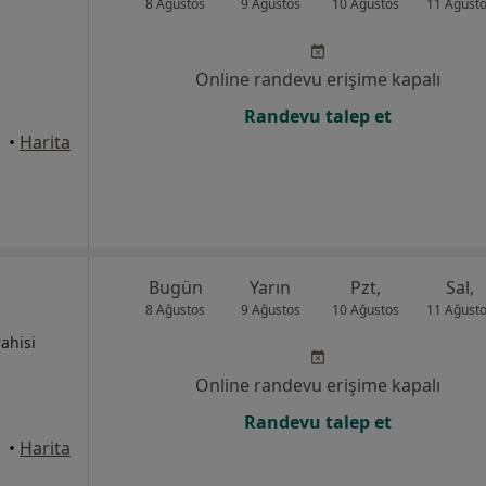
8 Ağustos
9 Ağustos
10 Ağustos
11 Ağust
Online randevu erişime kapalı
Randevu talep et
ntep
•
Harita
Bugün
Yarın
Pzt,
Sal,
8 Ağustos
9 Ağustos
10 Ağustos
11 Ağust
rahisi
Online randevu erişime kapalı
Randevu talep et
•
Harita