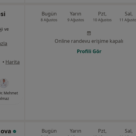
si
Bugün
Yarın
Pzt,
Sal,
8 Ağustos
9 Ağustos
10 Ağustos
11 Ağust
ji ve
Online randevu erişime kapalı
zla
Profili Gör
•
Harita
Dr. Mehmet
ılmaz
ıgova
Bugün
Yarın
Pzt,
Sal,