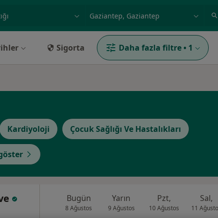
ilgi alanı ve hastalık, isim
örnek: İstanbul
ihler
Sigorta
Daha fazla filtre
•
1
Kardiyoloji
Çocuk Sağlığı Ve Hastalıkları
öster
yve
Bugün
Yarın
Pzt,
Sal,
8 Ağustos
9 Ağustos
10 Ağustos
11 Ağust