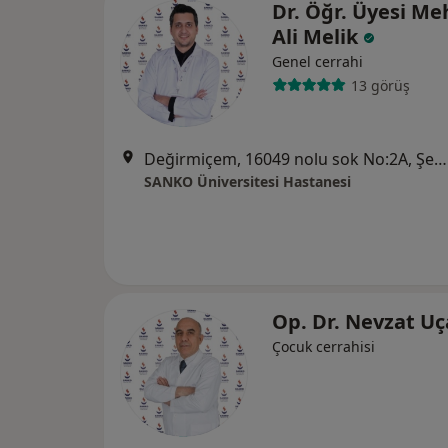
Dr. Öğr. Üyesi M
Ali Melik
Genel cerrahi
13 görüş
Değirmiçem, 16049 nolu sok No:2A, Şehitkamil
SANKO Üniversitesi Hastanesi
Op. Dr. Nevzat U
Çocuk cerrahisi