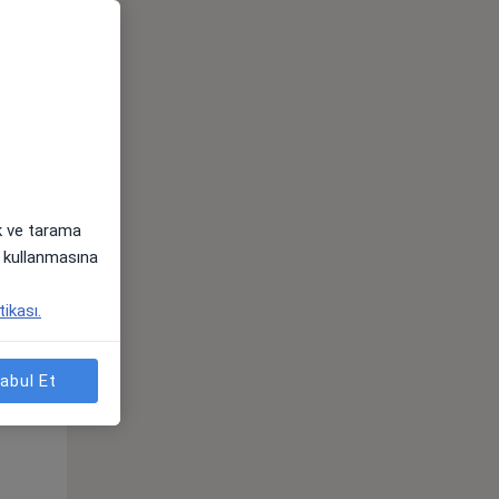
ak ve tarama
i) kullanmasına
tikası.
Çar,
Per,
Cum,
os
12 Ağustos
13 Ağustos
14 Ağustos
abul Et