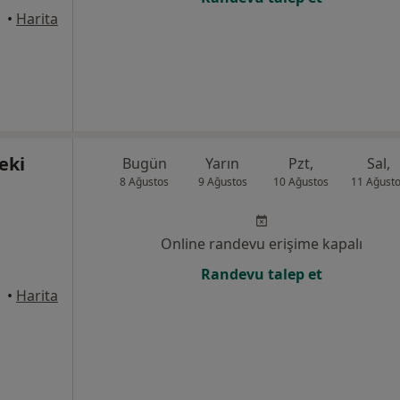
•
Harita
eki
Bugün
Yarın
Pzt,
Sal,
8 Ağustos
9 Ağustos
10 Ağustos
11 Ağust
Online randevu erişime kapalı
Randevu talep et
•
Harita