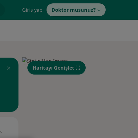
Giriş yap
Doktor musunuz?
Haritayı Genişlet
Çar,
Per,
Cum,
os
12 Ağustos
13 Ağustos
14 Ağustos