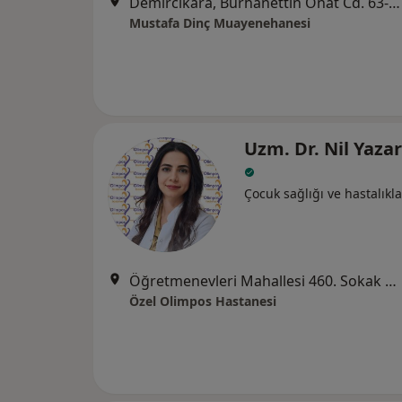
Demircikara, Burhanettin Onat Cd. 63-5 1c blok D: 13, Antalya
Mustafa Dinç Muayenehanesi
Uzm. Dr. Nil Yaza
Çocuk sağlığı ve hastalıkla
Öğretmenevleri Mahallesi 460. Sokak No:48, Konyaaltı
Özel Olimpos Hastanesi