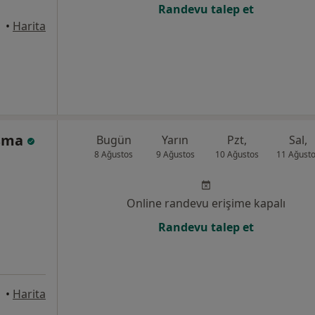
Randevu talep et
•
Harita
Osma
Bugün
Yarın
Pzt,
Sal,
8 Ağustos
9 Ağustos
10 Ağustos
11 Ağust
Online randevu erişime kapalı
Randevu talep et
 Antalya
•
Harita