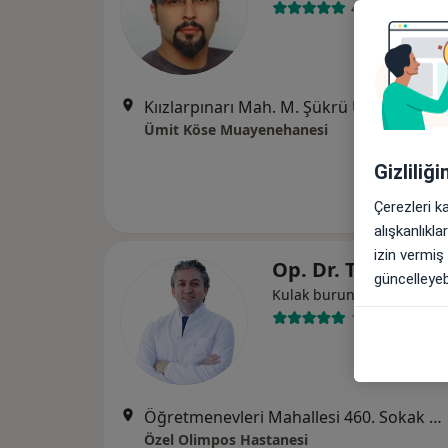
45 görüş
Kıızlarpınarı Mah. M. Şükrü Ulusoy Cad. Sidar Apartmanı15
Ümit Köse Muayenehanesi
Gizliliğ
Çerezleri k
alışkanlıkl
izin vermiş
Op. Dr. Tahir Tul
güncelleyebi
Kulak burun boğaz
110 görüş
Öğretmenevleri Mahallesi 460. Sokak No:48, Konyaaltı
Özel Olimpos Hastanesi