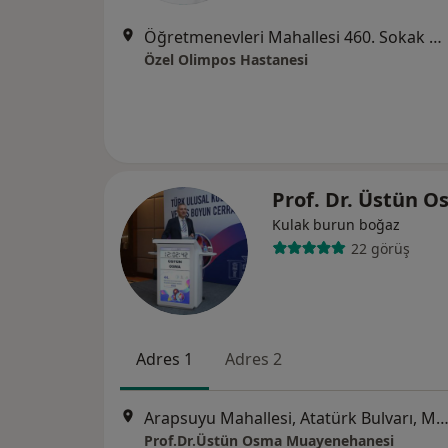
Öğretmenevleri Mahallesi 460. Sokak No:48, Konyaaltı
Özel Olimpos Hastanesi
Prof. Dr. Üstün 
Kulak burun boğaz
22 görüş
Adres 1
Adres 2
Arapsuyu Mahallesi, Atatürk Bulvarı, M. Gökay Plaza, No:23, Kat:1, Daire:3, Konyaaltı / Antalya,
Prof.Dr.Üstün Osma Muayenehanesi