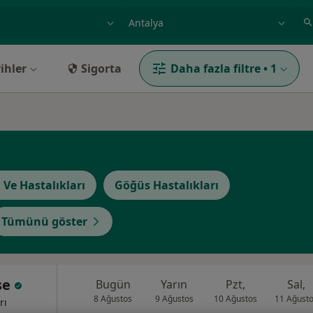
ilgi alanı ve hastalık, isim
örnek: İstanbul
ihler
Sigorta
Daha fazla filtre
•
1
 Ve Hastalıkları
Göğüs Hastalıkları
Tümünü göster
se
Bugün
Yarın
Pzt,
Sal,
8 Ağustos
9 Ağustos
10 Ağustos
11 Ağust
rı