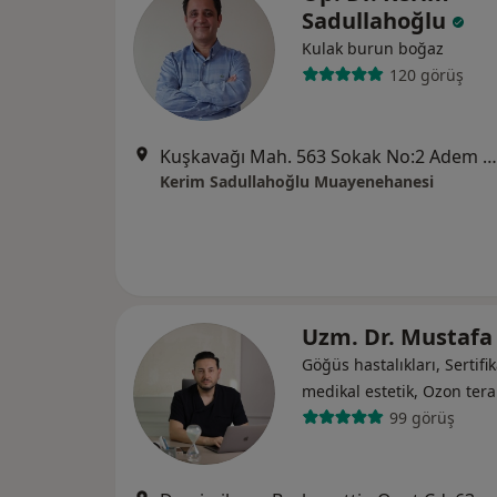
Sadullahoğlu
Kulak burun boğaz
120 görüş
Kuşkavağı Mah. 563 Sokak No:2 Adem Plaza Kat:6 Daire :12 Arden, Antalya
Kerim Sadullahoğlu Muayenehanesi
Uzm. Dr. Mustafa
Göğüs hastalıkları, Sertifik
medikal estetik, Ozon tera
99 görüş