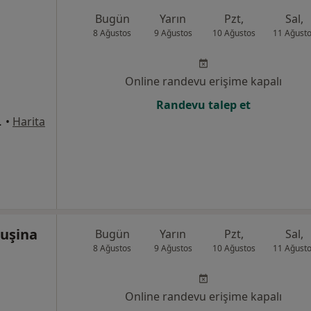
Bugün
Yarın
Pzt,
Sal,
8 Ağustos
9 Ağustos
10 Ağustos
11 Ağust
Online randevu erişime kapalı
Randevu talep et
a ANTALYA, Antalya
•
Harita
Ruşina
Bugün
Yarın
Pzt,
Sal,
8 Ağustos
9 Ağustos
10 Ağustos
11 Ağust
Online randevu erişime kapalı