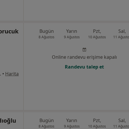
orucuk
Bugün
Yarın
Pzt,
Sal,
8 Ağustos
9 Ağustos
10 Ağustos
11 Ağust
Online randevu erişime kapalı
Randevu talep et
Caddesi, Antalya
•
Harita
dıoğlu
Bugün
Yarın
Pzt,
Sal,
8 Ağustos
9 Ağustos
10 Ağustos
11 Ağust