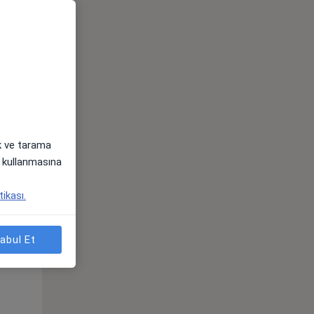
ak ve tarama
i) kullanmasına
Çar,
Per,
Cum,
tikası.
os
12 Ağustos
13 Ağustos
14 Ağustos
abul Et