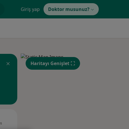
Giriş yap
Doktor musunuz?
Haritayı Genişlet
Çar,
Per,
Cum,
os
12 Ağustos
13 Ağustos
14 Ağustos