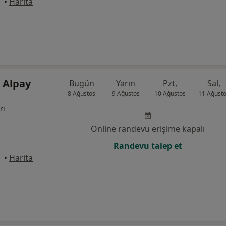
•
Harita
r Alpay
Bugün
Yarın
Pzt,
Sal,
8 Ağustos
9 Ağustos
10 Ağustos
11 Ağust
rı
Online randevu erişime kapalı
Randevu talep et
•
Harita