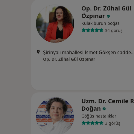
Op. Dr. Zühal Gül
Özpınar
Kulak burun boğaz
34 görüş
Şirinyalı mahallesi İsmet Gökşen caddesi No:84/3 Muratpaş
Op. Dr. Zühal Gül Özpınar
Uzm. Dr. Cemile 
Doğan
Göğüs hastalıkları
3 görüş