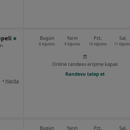
epeli
Bugün
Yarın
Pzt,
Sal,
8 Ağustos
9 Ağustos
10 Ağustos
11 Ağust
rı
Online randevu erişime kapalı
Randevu talep et
•
Harita
Bugün
Yarın
Pzt,
Sal,