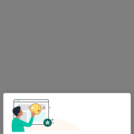
Medicana Sivas Hastanesi
·
Daha fazla
İç hastalıkları, Gastroenteroloji, Kardiyoloji
119 görüş
Şehit, Kızılırmak, M. Fethi Akyüz Cd. No: 8Merkez/Sivas, Sivas
•
Harita
Medicana Sivas Hastanesi
Op. Dr. Fatma Duran
Doç. Dr. Celal
Prof. Dr. Mustafa
Alandağ
Gürelik
24 uzmanın hepsini gör
Bu kurumda online uygunluğu bulunan bir doktor veya uzman bulunamadı
Profili Gör