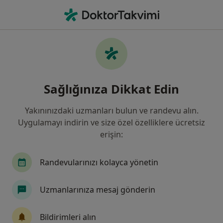
An
Grip • Sivas, Sivas
Filters
• 1
Sigorta
Harita
Grip, Sivas
Sağlığınıza Dikkat Edin
Yakınınızdaki uzmanları bulun ve randevu alın.
Hangi uzmanlığı aramıştınız?
Uygulamayı indirin ve size özel özelliklere ücretsiz
Göğüs Hastalıkları
Çocuk Sağlığı Ve Hastalıkla
erişin:
Randevularınızı kolayca yönetin
Uzmanlarınıza mesaj gönderin
Bildirimleri alın