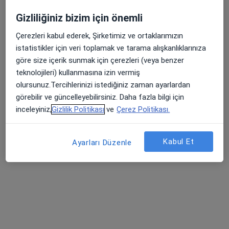
Gizliliğiniz bizim için önemli
Çerezleri kabul ederek, Şirketimiz ve ortaklarımızın
istatistikler için veri toplamak ve tarama alışkanlıklarınıza
Uzm. Dr. Pelin Kekeç Bostancı
göre size içerik sunmak için çerezleri (veya benzer
Çocuk sağlığı ve hastalıkları
teknolojileri) kullanmasına izin vermiş
olursunuz.Tercihlerinizi istediğiniz zaman ayarlardan
Cumhuriyet Üniversitesi Tıp Fakültesi, Sivas
•
Harita
görebilir ve güncelleyebilirsiniz. Daha fazla bilgi için
Cumhuriyet Üniversitesi Tıp Fakültesi
inceleyiniz,
Gizlilik Politikası
ve
Çerez Politikası.
Bu uzman ilgili adres için online danışmanlık/takvim sunmuyor.
Randevu talep et
Kabul Et
Ayarları Düzenle