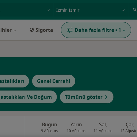
ilgi alanı ve hastalık, isim
örnek: İstanbul
ihler
Sigorta
Daha fazla filtre
•
1
astalıkları
Genel Cerrahi
astalıkları Ve Doğum
Tümünü göster
Bugün
Yarın
Sal,
Çar,
9 Ağustos
10 Ağustos
11 Ağustos
12 Ağust