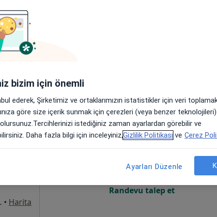
rı
Online randevu erişime kapalı
Randevu talep et
iniz bizim için önemli
abul ederek, Şirketimiz ve ortaklarımızın istatistikler için veri toplam
arınıza göre size içerik sunmak için çerezleri (veya benzer teknolojiler
 olursunuz.Tercihlerinizi istediğiniz zaman ayarlardan görebilir ve
Bugün
Yarın
Sal,
Çar,
lirsiniz. Daha fazla bilgi için inceleyiniz,
Gizlilik Politikası
ve
Çerez Poli
9 Ağustos
10 Ağustos
11 Ağustos
12 Ağust
rı
K
Ayarları Düzenle
Online randevu erişime kapalı
Randevu talep et
B blok 9/A No:9/A, İzmir
•
Harita