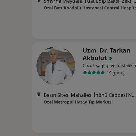
Smyrna Meydanı, Fuat Edip Baksı, Zeki Yavaş Sk. No: 2 D:2,, Ba
Özel Batı Anadolu Hastanesi Central Hospita
Uzm. Dr. Tarkan
Akbulut
Çocuk sağlığı ve hastalıkla
19 görüş
Basın Sitesi Mahallesi İnönü Caddesi No:471/A , İzmir, Karabağlar
Özel Metropol Hatay Tıp Merkezi