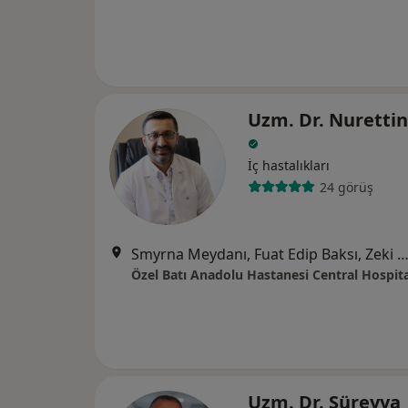
Uzm. Dr. Nurettin
İç hastalıkları
24 görüş
Smyrna Meydanı, Fuat Edip Baksı, Zeki Yavaş Sk. No: 2 D:2,, Ba
Özel Batı Anadolu Hastanesi Central Hospita
Uzm. Dr. Süreyya