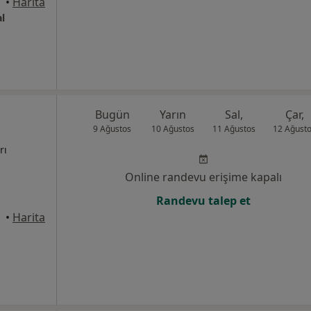
yraklı
•
Harita
l
Bugün
Yarın
Sal,
Çar,
9 Ağustos
10 Ağustos
11 Ağustos
12 Ağust
rı
Online randevu erişime kapalı
Randevu talep et
•
Harita