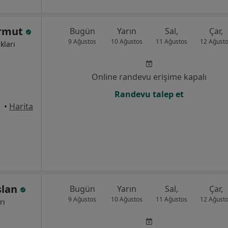
ermut
Bugün
Yarın
Sal,
Çar,
9 Ağustos
10 Ağustos
11 Ağustos
12 Ağust
kları
Online randevu erişime kapalı
Randevu talep et
İzmir
•
Harita
slan
Bugün
Yarın
Sal,
Çar,
9 Ağustos
10 Ağustos
11 Ağustos
12 Ağust
rı