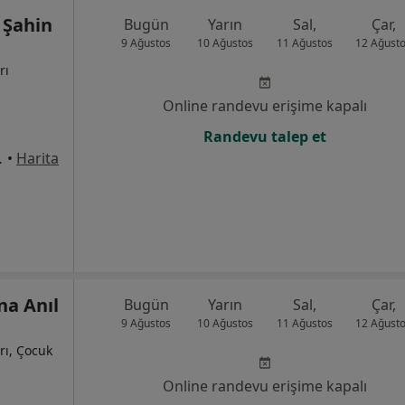
 Şahin
Bugün
Yarın
Sal,
Çar,
9 Ağustos
10 Ağustos
11 Ağustos
12 Ağust
rı
Online randevu erişime kapalı
Randevu talep et
:1169, Çiğli
•
Harita
na Anıl
Bugün
Yarın
Sal,
Çar,
9 Ağustos
10 Ağustos
11 Ağustos
12 Ağust
rı, Çocuk
Online randevu erişime kapalı