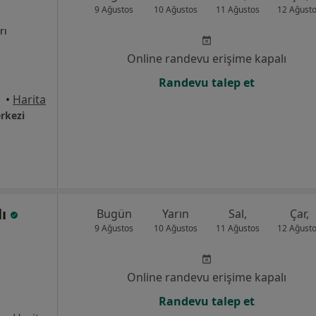
9 Ağustos
10 Ağustos
11 Ağustos
12 Ağust
rı
Online randevu erişime kapalı
Randevu talep et
•
Harita
rkezi
lı
Bugün
Yarın
Sal,
Çar,
9 Ağustos
10 Ağustos
11 Ağustos
12 Ağust
Online randevu erişime kapalı
Randevu talep et