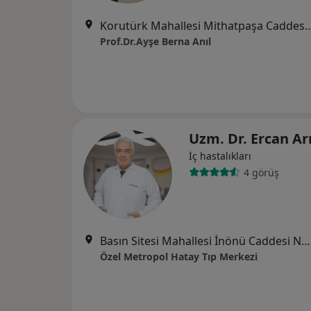
Korutürk Mahallesi Mithatpaşa Caddesi No
Prof.Dr.Ayşe Berna Anıl
Uzm. Dr. Ercan Ar
İç hastalıkları
4 görüş
Basın Sitesi Mahallesi İnönü Caddesi No:471/A , İzmir, Karabağlar
Özel Metropol Hatay Tıp Merkezi