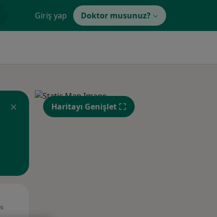
Giriş yap
Doktor musunuz?
Haritayı Genişlet
Per,
Cum,
Cmt,
os
13 Ağustos
14 Ağustos
15 Ağustos