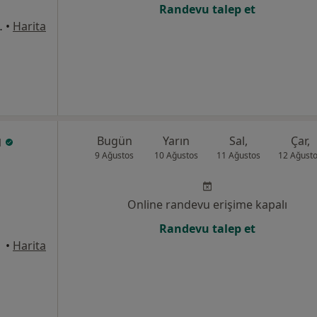
Randevu talep et
:235 K:1 D:1, İzmir
•
Harita
ı
Bugün
Yarın
Sal,
Çar,
9 Ağustos
10 Ağustos
11 Ağustos
12 Ağust
Online randevu erişime kapalı
Randevu talep et
•
Harita