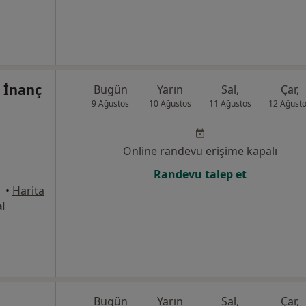
 İnanç
Bugün
Yarın
Sal,
Çar,
9 Ağustos
10 Ağustos
11 Ağustos
12 Ağust
Online randevu erişime kapalı
Randevu talep et
yraklı
•
Harita
l
Bugün
Yarın
Sal,
Çar,