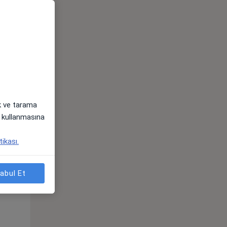
ak ve tarama
i) kullanmasına
Per,
Cum,
Cmt,
tikası.
os
13 Ağustos
14 Ağustos
15 Ağustos
abul Et