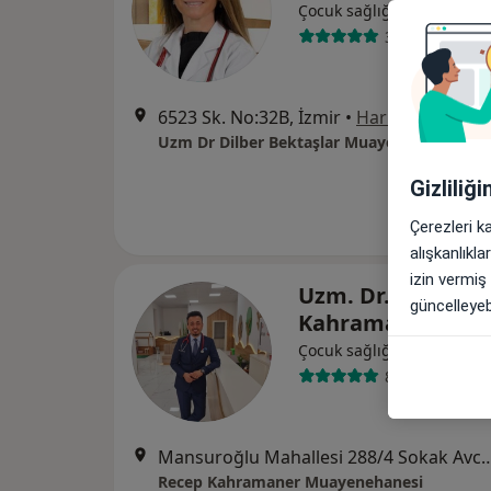
Çocuk sağlığı ve hastalıkla
36 görüş
6523 Sk. No:32B, İzmir
•
Harita
Uzm Dr Dilber Bektaşlar Muayenehanesi
Gizliliğ
Çerezleri k
alışkanlıkl
izin vermiş
Uzm. Dr. Recep
güncelleyebi
Kahramaner
Çocuk sağlığı ve hastalıkla
85 görüş
Mansuroğlu Mahallesi 288/4 Sokak Avcılar Exclusive 
Recep Kahramaner Muayenehanesi