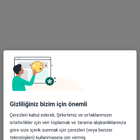
43 görüş
Hurmalı Mah. Kurtuluş Cad. Central plaza no : 39/25 Kat 2 Daire No 25, Adana
•
Harita
Uzm. Dr. Selda Öztürk
Bu uzman ilgili adres için online danışmanlık/takvim sunmuyor.
Randevu talep et
Gizliliğiniz bizim için önemli
Çerezleri kabul ederek, Şirketimiz ve ortaklarımızın
Uzm. Dr. Muhammed Mirhan Polat
istatistikler için veri toplamak ve tarama alışkanlıklarınıza
Enfeksiyon hastalıkları
göre size içerik sunmak için çerezleri (veya benzer
1 görüş
teknolojileri) kullanmasına izin vermiş