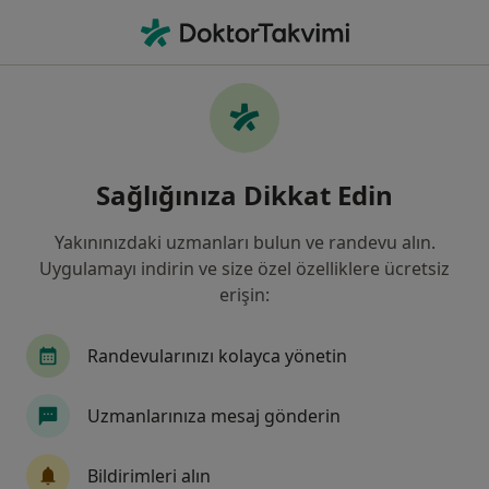
An
İshal • Adana, Adana
Filters
• 1
Sigorta
Harita
İshal, Adana
Sağlığınıza Dikkat Edin
Yakınınızdaki uzmanları bulun ve randevu alın.
Hangi uzmanlığı aramıştınız?
Uygulamayı indirin ve size özel özelliklere ücretsiz
Çocuk Sağlığı Ve Hastalıkları
İç Hastalıkları
erişin:
Randevularınızı kolayca yönetin
Uzmanlarınıza mesaj gönderin
Bildirimleri alın