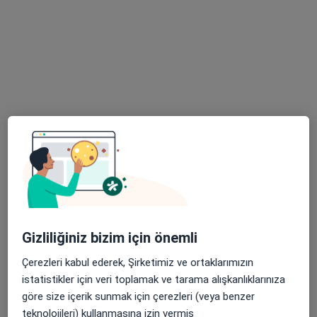
Uzm. Dr. Chinara Sohrabı
Çocuk sağlığı ve hastalıkları
Köşk Mahallesi Anavatan Caddesi No:22, Keçiören
•
Harita
Özel Ankara Uluslararası Hastanesi
Bu uzman ilgili adres için online danışmanlık/takvim sunmuyor.
Randevu talep et
Gizliliğiniz bizim için önemli
Çerezleri kabul ederek, Şirketimiz ve ortaklarımızın
istatistikler için veri toplamak ve tarama alışkanlıklarınıza
Uzm. Dr. Huseyn Rzazade
göre size içerik sunmak için çerezleri (veya benzer
Çocuk sağlığı ve hastalıkları
teknolojileri) kullanmasına izin vermiş