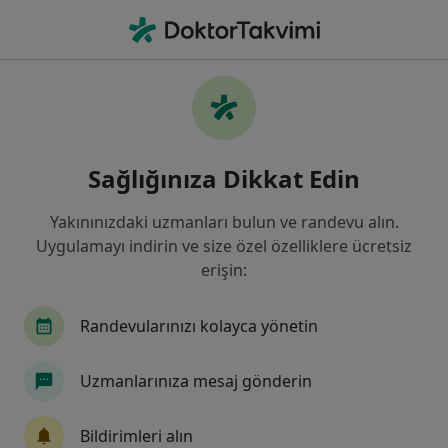
An
Kabakulak • Altındağ, Ankara
Filters
• 1
Sigorta
Harita
Kabakulak, Altındağ
Sağlığınıza Dikkat Edin
Yakınınızdaki uzmanları bulun ve randevu alın.
Hangi uzmanlığı aramıştınız?
Uygulamayı indirin ve size özel özelliklere ücretsiz
Çocuk Sağlığı Ve Hastalıkları
Kulak Burun Boğ
erişin:
Randevularınızı kolayca yönetin
Uzmanlarınıza mesaj gönderin
Bildirimleri alın