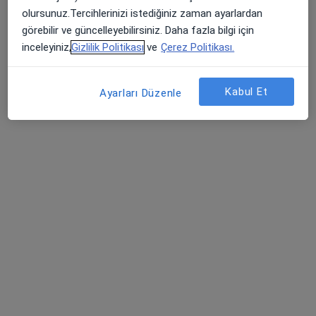
Köşk Mahallesi Anavatan Caddesi No:22, Keçiören
•
Harita
olursunuz.Tercihlerinizi istediğiniz zaman ayarlardan
Özel Ankara Uluslararası Hastanesi
görebilir ve güncelleyebilirsiniz. Daha fazla bilgi için
inceleyiniz,
Gizlilik Politikası
ve
Çerez Politikası.
Bu uzman ilgili adres için online danışmanlık/takvim sunmuyor.
Randevu talep et
Kabul Et
Ayarları Düzenle
Prof. Dr. Mustafa Kahramanyol
Kulak burun boğaz
35 görüş
Ankara, Ankara
•
Harita