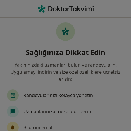
An
Kulak Ağrısı • Altındağ, Ankara
Filters
• 1
Sigorta
Harita
Kulak ağrısı, Altındağ
Sağlığınıza Dikkat Edin
Yakınınızdaki uzmanları bulun ve randevu alın.
Hangi uzmanlığı aramıştınız?
Uygulamayı indirin ve size özel özelliklere ücretsiz
Çocuk Sağlığı Ve Hastalıkları
Kulak Burun Boğ
erişin:
Randevularınızı kolayca yönetin
Uzmanlarınıza mesaj gönderin
Bildirimleri alın