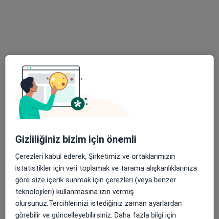
Uzm. Dr. Gamze Yalçın
Çocuk sağlığı ve hastalıkları
Köşk Mahallesi Anavatan Caddesi No:22, Keçiören
•
Harita
Özel Ankara Uluslararası Hastanesi
Bu uzman ilgili adres için online danışmanlık/takvim sunmuyor.
Randevu talep et
Gizliliğiniz bizim için önemli
Çerezleri kabul ederek, Şirketimiz ve ortaklarımızın
istatistikler için veri toplamak ve tarama alışkanlıklarınıza
göre size içerik sunmak için çerezleri (veya benzer
teknolojileri) kullanmasına izin vermiş
olursunuz.Tercihlerinizi istediğiniz zaman ayarlardan
görebilir ve güncelleyebilirsiniz. Daha fazla bilgi için