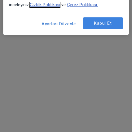
inceleyiniz,
Gizlilik Politikası
ve
Çerez Politikası.
Uzm. Dr. Chinara Sohrabı
Çocuk sağlığı ve hastalıkları
Kabul Et
Ayarları Düzenle
Köşk Mahallesi Anavatan Caddesi No:22, Keçiören
•
Harita
Özel Ankara Uluslararası Hastanesi
Bu uzman ilgili adres için online danışmanlık/takvim sunmuyor.
Randevu talep et
Uzm. Dr. Huseyn Rzazade
Çocuk sağlığı ve hastalıkları