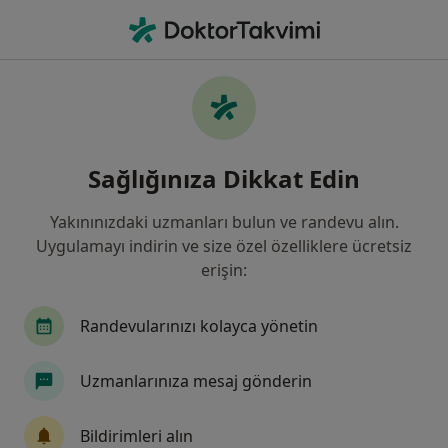
An
Kabızlık • Maltepe, İstanbul
Filters
• 1
Sigorta
Harita
Kabızlık, Maltepe
Sağlığınıza Dikkat Edin
Yakınınızdaki uzmanları bulun ve randevu alın.
Hangi uzmanlığı aramıştınız?
Uygulamayı indirin ve size özel özelliklere ücretsiz
Genel Cerrahi
Çocuk Sağlığı Ve Hastalıkları
erişin:
Randevularınızı kolayca yönetin
Uzmanlarınıza mesaj gönderin
Bildirimleri alın