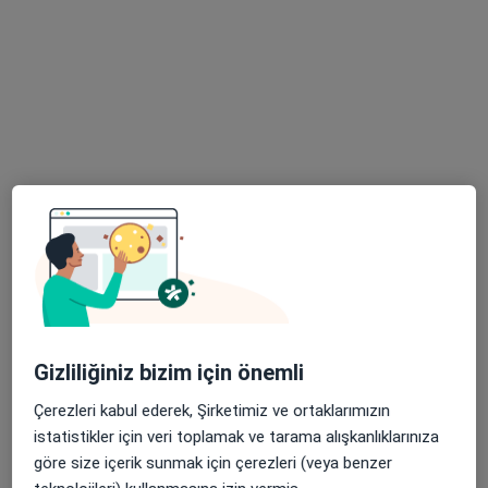
2 görüş
Altıntepe, Cihadiye Cd. No:40, Maltepe
•
Harita
Altıntepe Kızılay Tıp Merkezi
Bu uzman ilgili adres için online danışmanlık/takvim sunmuyor.
Randevu talep et
Gizliliğiniz bizim için önemli
Çerezleri kabul ederek, Şirketimiz ve ortaklarımızın
Dr. Öğr. Üyesi Esengüll Keleş
istatistikler için veri toplamak ve tarama alışkanlıklarınıza
Çocuk sağlığı ve hastalıkları
göre size içerik sunmak için çerezleri (veya benzer
100 görüş