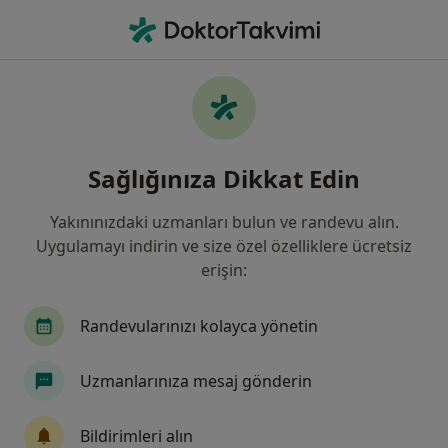
An
Kabızlık • Pendik, İstanbul
Filters
• 1
Sigorta
Harita
Kabızlık, Pendik
Sağlığınıza Dikkat Edin
Yakınınızdaki uzmanları bulun ve randevu alın.
Hangi uzmanlığı aramıştınız?
Uygulamayı indirin ve size özel özelliklere ücretsiz
Çocuk Sağlığı Ve Hastalıkları
Genel Cerrahi
erişin:
Randevularınızı kolayca yönetin
Uzmanlarınıza mesaj gönderin
Bildirimleri alın