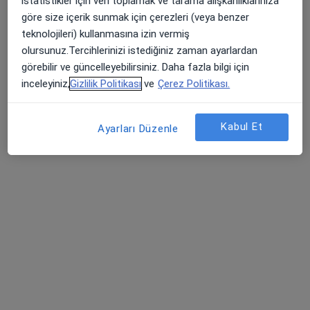
istatistikler için veri toplamak ve tarama alışkanlıklarınıza
Kurtköy Mah. Ankara Cad. No: 390/3, Pendik
•
Harita
göre size içerik sunmak için çerezleri (veya benzer
Kurtköy Ersoy Hastanesi
teknolojileri) kullanmasına izin vermiş
Bu uzman ilgili adres için online danışmanlık/takvim sunmuyor.
olursunuz.Tercihlerinizi istediğiniz zaman ayarlardan
görebilir ve güncelleyebilirsiniz. Daha fazla bilgi için
Randevu talep et
inceleyiniz,
Gizlilik Politikası
ve
Çerez Politikası.
Kabul Et
Ayarları Düzenle
Op. Dr. Recep Uğur Gül
Genel cerrahi
22 görüş
Kurtköy Mah. Ankara Cad. No: 390/3, Pendik
•
Harita