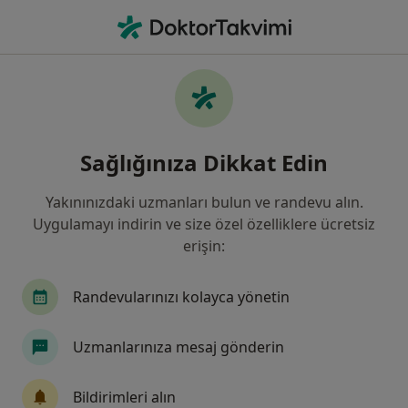
An
Kalça Kırığı • Seyhan, Adana
Filters
• 1
Sigorta
Harita
Kalça Kırığı, Seyhan
Sağlığınıza Dikkat Edin
Yakınınızdaki uzmanları bulun ve randevu alın.
Hangi uzmanlığı aramıştınız?
Uygulamayı indirin ve size özel özelliklere ücretsiz
Ortopedi Ve Travmatoloji
İç Hastalıkları
F
erişin:
Randevularınızı kolayca yönetin
Uzmanlarınıza mesaj gönderin
Bildirimleri alın