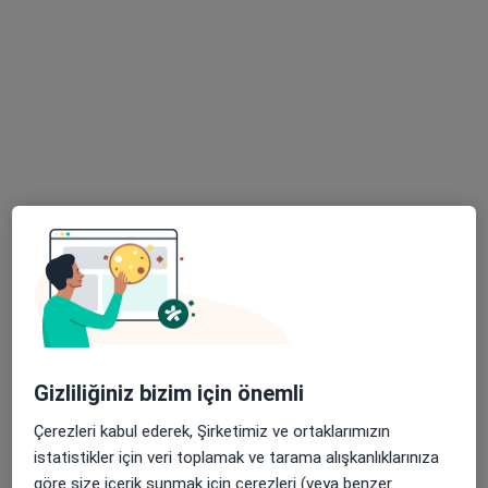
26 görüş
Gürselpaşa mahallesi Öğretmenler Bulvarı.Tepelizade iş merkezi.Real Avm karşısı B Blok Kat 1 numara 4, Adana
•
Harita
Prof. Dr. Ümit Tuhanioğlu Muayenehanesi
Bu uzman ilgili adres için online danışmanlık/takvim sunmuyor.
Randevu talep et
Gizliliğiniz bizim için önemli
Doç. Dr. Osman Çiloğlu
Çerezleri kabul ederek, Şirketimiz ve ortaklarımızın
Ortopedi ve travmatoloji
istatistikler için veri toplamak ve tarama alışkanlıklarınıza
16 görüş
göre size içerik sunmak için çerezleri (veya benzer