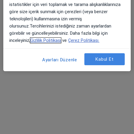
Fzt. Ruken Anar
istatistikler için veri toplamak ve tarama alışkanlıklarınıza
Fizyoterapi ve rehabilitasyon
göre size içerik sunmak için çerezleri (veya benzer
40 görüş
teknolojileri) kullanmasına izin vermiş
olursunuz.Tercihlerinizi istediğiniz zaman ayarlardan
Adres
Online
görebilir ve güncelleyebilirsiniz. Daha fazla bilgi için
inceleyiniz,
Gizlilik Politikası
ve
Çerez Politikası.
Çınarlı Mahallesi Dr. Ali Menteşeoğlu Caddesi No:32/36 Kat.7 Daire 26 Karakuş İş Merkezi, Adana
•
Harita
Fizyoterapist Ruken Anar Muayenehanesi
Kabul Et
Ayarları Düzenle
Bu uzman ilgili adres için online danışmanlık/takvim sunmuyor.
Randevu talep et