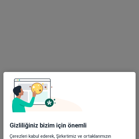
Doç. Dr. Aybars Kıvrak
Ortopedi ve travmatoloji
12 görüş
Reşatbey mahallesi Türkkuşu Caddesi, Adana
•
Harita
Doç. Dr. Aybars Kıvrak Muayenehanesi
Bu uzman ilgili adres için online danışmanlık/takvim sunmuyor.
Randevu talep et
Gizliliğiniz bizim için önemli
Çerezleri kabul ederek, Şirketimiz ve ortaklarımızın