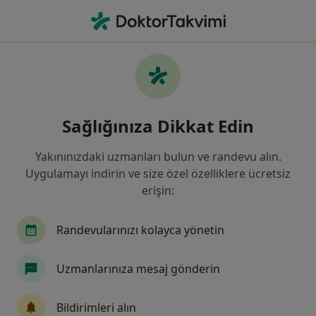
An
Ön Çapraz Bağ Kopması • Seyhan, Adana
Filters
• 1
Sigorta
Harita
Ön Çapraz Bağ Kopması, Seyhan
Sağlığınıza Dikkat Edin
Yakınınızdaki uzmanları bulun ve randevu alın.
Hangi uzmanlığı aramıştınız?
Uygulamayı indirin ve size özel özelliklere ücretsiz
Ortopedi Ve Travmatoloji
Fizyoterapi Ve Rehab
erişin:
Randevularınızı kolayca yönetin
Uzmanlarınıza mesaj gönderin
Bildirimleri alın