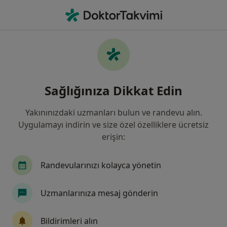
An
Kamburluk • Kadıköy İstanbul, Türkiye
Filters
• 1
Sigorta
Harita
Kamburluk, Kadıköy
Sağlığınıza Dikkat Edin
Yakınınızdaki uzmanları bulun ve randevu alın.
Hangi uzmanlığı aramıştınız?
Uygulamayı indirin ve size özel özelliklere ücretsiz
Ortopedi Ve Travmatoloji
Fiziksel Tıp Ve Rehab
erişin:
Randevularınızı kolayca yönetin
Uzmanlarınıza mesaj gönderin
Bildirimleri alın