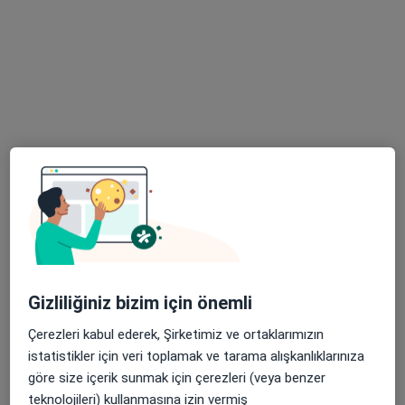
Doç. Dr. Adem Aydın
Ortopedi ve travmatoloji
80 görüş
Suadiye mahallesi Ülkü sokak İffet apt no 7 kat 8 daire, İstanbul
•
Harita
Doç. Dr. Adem Aydın
Bu uzman ilgili adres için online danışmanlık/takvim sunmuyor.
Randevu talep et
Gizliliğiniz bizim için önemli
Çerezleri kabul ederek, Şirketimiz ve ortaklarımızın
istatistikler için veri toplamak ve tarama alışkanlıklarınıza
göre size içerik sunmak için çerezleri (veya benzer
teknolojileri) kullanmasına izin vermiş