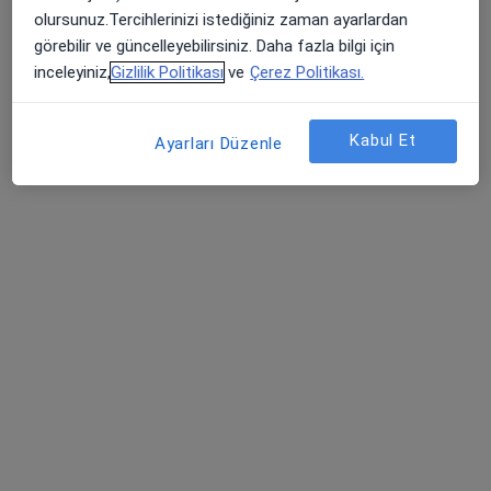
Op. Dr. Gökhan Yurul
olursunuz.Tercihlerinizi istediğiniz zaman ayarlardan
Ortopedi ve travmatoloji
görebilir ve güncelleyebilirsiniz. Daha fazla bilgi için
2 görüş
inceleyiniz,
Gizlilik Politikası
ve
Çerez Politikası.
Kozyatağı Mahallesi Kozyatağı Sokak No:19, Kadıköy
•
Harita
Kozyatağı Central Hospital
Kabul Et
Ayarları Düzenle
Bu uzman ilgili adres için online danışmanlık/takvim sunmuyor.
Randevu talep et
Prof. Dr. Sinan Kahraman
Ortopedi ve travmatoloji