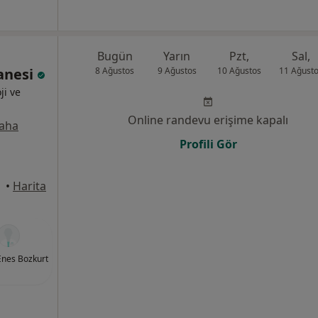
Bugün
Yarın
Pzt,
Sal,
tanesi
8 Ağustos
9 Ağustos
10 Ağustos
11 Ağust
ji ve
Online randevu erişime kapalı
aha
Profili Gör
 Fatih
•
Harita
 Enes Bozkurt