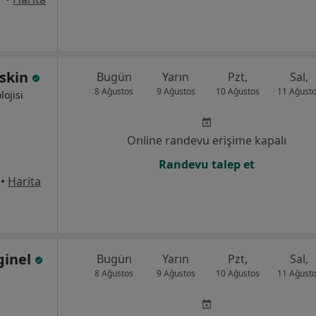
eskin
Bugün
Yarın
Pzt,
Sal,
8 Ağustos
9 Ağustos
10 Ağustos
11 Ağust
lojisi
Online randevu erişime kapalı
Randevu talep et
•
Harita
rginel
Bugün
Yarın
Pzt,
Sal,
8 Ağustos
9 Ağustos
10 Ağustos
11 Ağust