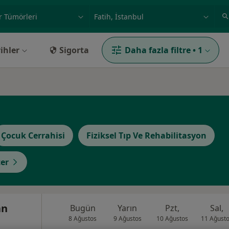
ilgi alanı ve hastalık, isim
örnek: İstanbul
ihler
Sigorta
Daha fazla filtre
•
1
Çocuk Cerrahisi
Fiziksel Tıp Ve Rehabilitasyon
er
an
Bugün
Yarın
Pzt,
Sal,
8 Ağustos
9 Ağustos
10 Ağustos
11 Ağust