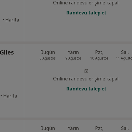
Online randevu erişime kapalı
Randevu talep et
anbul
•
Harita
i
Giles
Bugün
Yarın
Pzt,
Sal,
8 Ağustos
9 Ağustos
10 Ağustos
11 Ağust
Online randevu erişime kapalı
Randevu talep et
•
Harita
Bugün
Yarın
Pzt,
Sal,