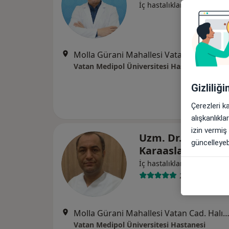
İç hastalıkları
Molla Gürani Mahallesi Vatan Cad. Halıcılar Köşkü Sk. No:11 Aksaray,
Vatan Medipol Üniversitesi Hastanesi
Gizliliğ
Çerezleri k
alışkanlıkl
izin vermiş
Uzm. Dr. Tahsin
güncelleyebi
Karaaslan
İç hastalıkları
2 görüş
Molla Gürani Mahallesi Vatan Cad. Halıcılar Köşkü Sk. No:11 Aksaray,
Vatan Medipol Üniversitesi Hastanesi