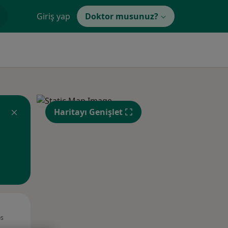
Giriş yap
Doktor musunuz?
Haritayı Genişlet
Çar,
Per,
Cum,
os
12 Ağustos
13 Ağustos
14 Ağustos