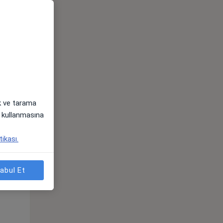
ak ve tarama
i) kullanmasına
Çar,
Per,
Cum,
tikası.
os
12 Ağustos
13 Ağustos
14 Ağustos
abul Et