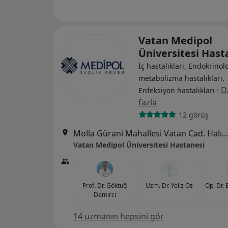
Vatan Medipol
Üniversitesi Has
İç hastalıkları, Endokrinolo
metabolizma hastalıkları,
·
D
Enfeksiyon hastalıkları
fazla
12 görüş
Molla Gürani Mahallesi Vatan Cad. Halıcılar Köşkü Sk. No:11 Aksaray,
Vatan Medipol Üniversitesi Hastanesi
Prof. Dr. Göktuğ
Uzm. Dr. Yeliz Öz
Op. Dr.
Demirci
14 uzmanın hepsini gör