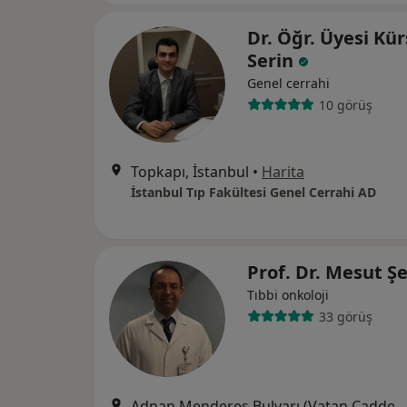
Dr. Öğr. Üyesi Kür
Serin
Genel cerrahi
10 görüş
Topkapı, İstanbul
•
Harita
İstanbul Tıp Fakültesi Genel Cerrahi AD
Prof. Dr. Mesut Ş
Tıbbi onkoloji
33 görüş
Adnan Menderes Bulvarı (Vatan Caddesi), Fatih