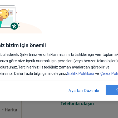
Online randevu erişime kapalı
Randevu talep et
 Fatih
•
Harita
iniz bizim için önemli
abul ederek, Şirketimiz ve ortaklarımızın istatistikler için veri toplam
arınıza göre size içerik sunmak için çerezleri (veya benzer teknolojiler
 olursunuz.Tercihlerinizi istediğiniz zaman ayarlardan görebilir ve
Bugün
Yarın
Pzt,
Sal,
lirsiniz. Daha fazla bilgi için inceleyiniz,
Gizlilik Politikası
ve
Çerez Poli
8 Ağustos
9 Ağustos
10 Ağustos
11 Ağust
K
Ayarları Düzenle
Online randevu erişime kapalı
Telefonla ulaşın
 Fatih
•
Harita