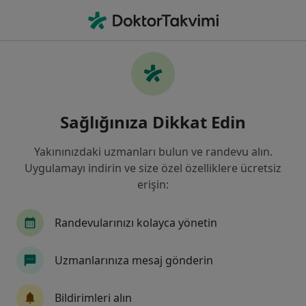
An
Safra Kesesi Taşları • Fatih, İstanbul
Filters
• 1
Sigorta
Harita
Safra Kesesi Taşları, Fatih
Sağlığınıza Dikkat Edin
Yakınınızdaki uzmanları bulun ve randevu alın.
Hangi uzmanlığı aramıştınız?
Uygulamayı indirin ve size özel özelliklere ücretsiz
Genel Cerrahi
Üroloji
Fiziksel Tıp Ve Reha
erişin:
Randevularınızı kolayca yönetin
Uzmanlarınıza mesaj gönderin
Bildirimleri alın