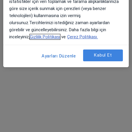
istatistikler için veri toplamak ve tarama alışkanlıklarınıza
göre size içerik sunmak için çerezleri (veya benzer
teknolojileri) kullanmasına izin vermiş
Dr. Öğr. Üyesi Kürşat Serin
olursunuz.Tercihlerinizi istediğiniz zaman ayarlardan
görebilir ve güncelleyebilirsiniz. Daha fazla bilgi için
Genel cerrahi
10 görüş
inceleyiniz,
Gizlilik Politikası
ve
Çerez Politikası.
Topkapı, İstanbul
•
Harita
İstanbul Tıp Fakültesi Genel Cerrahi AD
Kabul Et
Ayarları Düzenle
Bu uzman ilgili adres için online danışmanlık/takvim sunmuyor.
Randevu talep et