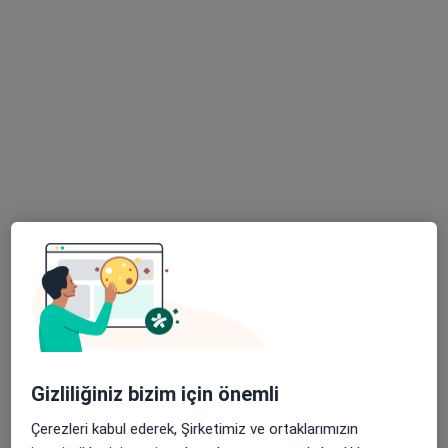
12 görüş
Molla Gürani Mahallesi Vatan Cad. Halıcılar Köşkü Sk. No:11 Aksaray, Fatih
•
Harita
Vatan Medipol Üniversitesi Hastanesi
Prof. Dr. Göktuğ
Uzm. Dr. Yeliz Öz
Op. Dr. Enes Bozkurt
Demirci
14 uzmanın hepsini gör
Bu kurumda online uygunluğu bulunan bir doktor veya uzman bulunamadı
Profili Gör
Gizliliğiniz bizim için önemli
Çerezleri kabul ederek, Şirketimiz ve ortaklarımızın