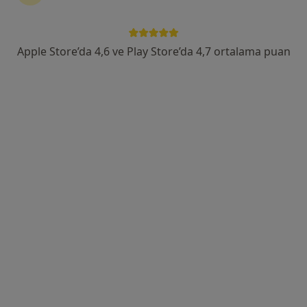
Maltepe Mahallesi Davutpaşa Caddesi No:4, Zeytinburnu
•
Harita
Koç Üniversitesi Hastanesi
Bu uzman ilgili adres için online danışmanlık/takvim sunmuyor.
Apple Store’da 4,6 ve Play Store’da 4,7 ortalama puan
Randevu talep et
Uygun olan doktor/uzmanlar
Bu doktor/uzmanlar Fatih, İstanbul aramanıza yakın
bölgelerde bulunuyor.