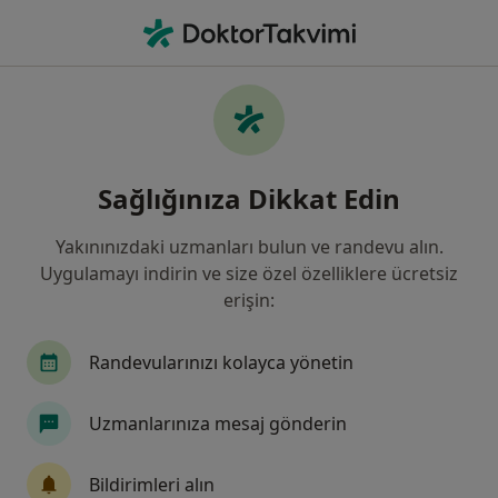
An
Üroloji • Fatih, İstanbul
Filters
Sigorta
Harita
Fatih, Üroloji
Sağlığınıza Dikkat Edin
Yakınınızdaki uzmanları bulun ve randevu alın.
Uygulamayı indirin ve size özel özelliklere ücretsiz
erişin:
Randevularınızı kolayca yönetin
Prof. Dr. Tayfun Oktar
Uzmanlarınıza mesaj gönderin
Üroloji, Çocuk ürolojisi
12 görüş
Bildirimleri alın