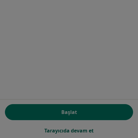
Prof. Dr. Mustafa Akıncı
Üroloji
3 görüş
Topkapı, Turgut Özal Millet Cd,, İstanbul
•
Harita
İstanbul Tıp Fakültesi Hastanesi
Bu uzman ilgili adres için online danışmanlık/takvim sunmuyor.
Randevu talep et
Başlat
Tarayıcıda devam et