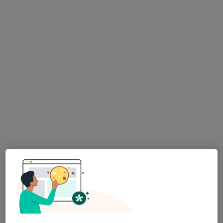
Bu uzman ilgili adres için online danışmanlık/takvim sunmuyor.
Randevu talep et
Doç. Dr. Mustafa Gürkan Yenice
Üroloji
Tem Avrupa Otoyolu Göztepe Çıkışı No: 1Bağcılar, İstanbul
•
Harita
Bağcılar Medipol Mega Üniversite Hastanesi
Bu uzman ilgili adres için online danışmanlık/takvim sunmuyor.