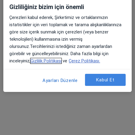
Randevu talep et
Gizliliğiniz bizim için önemli
Çerezleri kabul ederek, Şirketimiz ve ortaklarımızın
istatistikler için veri toplamak ve tarama alışkanlıklarınıza
göre size içerik sunmak için çerezleri (veya benzer
teknolojileri) kullanmasına izin vermiş
olursunuz.Tercihlerinizi istediğiniz zaman ayarlardan
görebilir ve güncelleyebilirsiniz. Daha fazla bilgi için
inceleyiniz,
Gizlilik Politikası
ve
Çerez Politikası.
Op. Dr. Nuh Aldemir
Üroloji
Kabul Et
Ayarları Düzenle
2 görüş
Birlik Mah. Bahçeler Cad. No: 5 (Esenler Kültür Merkezi Karşısı), Esenler
•
Harita
Esenler Medipol Üniversitesi Hastanesi
Bu uzman ilgili adres için online danışmanlık/takvim sunmuyor.
Randevu talep et