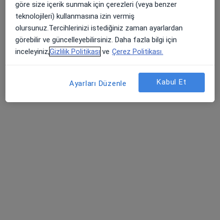
göre size içerik sunmak için çerezleri (veya benzer
İç hastalıkları, Endokrinoloji ve metabolizma hastalıkları,
teknolojileri) kullanmasına izin vermiş
·
Daha fazla
Gastroenteroloji
olursunuz.Tercihlerinizi istediğiniz zaman ayarlardan
581 görüş
görebilir ve güncelleyebilirsiniz. Daha fazla bilgi için
inceleyiniz,
Gizlilik Politikası
ve
Çerez Politikası.
Beylikdüzü Cad. No:3, Beylikdüzü
•
Harita
Medicana Beylikdüzü International İstanbul
Kabul Et
Ayarları Düzenle
Dr. Öğr. Üyesi Erhan
Op. Dr. Aysun Laçin
Dr. Öğr. Üyesi Uğur
Takçı
Dilek Calap
22 uzmanın hepsini gör
Bu kurumda online uygunluğu bulunan bir doktor veya uzman bulunamadı
Profili Gör