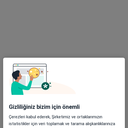
Doç. Dr. H. Işık Caner
Dermatoloji
7 görüş
Beylikdüzü Cad. No:3, Beylikdüzü
•
Harita
Medicana Beylikdüzü International İstanbul
Bu uzman ilgili adres için online danışmanlık/takvim sunmuyor.
Randevu talep et
Gizliliğiniz bizim için önemli
Çerezleri kabul ederek, Şirketimiz ve ortaklarımızın
Medicana Beylikdüzü International
istatistikler için veri toplamak ve tarama alışkanlıklarınıza
İstanbul