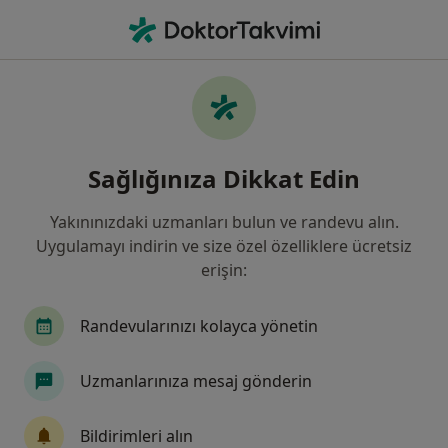
An
Kaşıntı • Beylikdüzü, İstanbul
Filters
• 1
Sigorta
Harita
Kaşıntı, Beylikdüzü
Sağlığınıza Dikkat Edin
Yakınınızdaki uzmanları bulun ve randevu alın.
Hangi uzmanlığı aramıştınız?
Uygulamayı indirin ve size özel özelliklere ücretsiz
Dermatoloji
Nöroloji
İç Hastalıkları
K
erişin:
Randevularınızı kolayca yönetin
Uzmanlarınıza mesaj gönderin
Bildirimleri alın