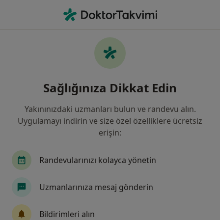
An
Kist • Kayseri, Kayseri
Filters
• 1
Sigorta
Harita
Kist, Kayseri
Sağlığınıza Dikkat Edin
Yakınınızdaki uzmanları bulun ve randevu alın.
Hangi uzmanlığı aramıştınız?
Uygulamayı indirin ve size özel özelliklere ücretsiz
Kadın Hastalıkları Ve Doğum
Kulak Burun Bo
erişin:
Randevularınızı kolayca yönetin
Uzmanlarınıza mesaj gönderin
Bildirimleri alın