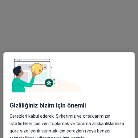
47 görüş
Adres 1
Adres 2
Köşk Mah. 1631 Sok No:4, Kayseri
•
Harita
Nar Klinik
Bu uzman ilgili adres için online danışmanlık/takvim sunmuyor.
Randevu talep et
Gizliliğiniz bizim için önemli
Çerezleri kabul ederek, Şirketimiz ve ortaklarımızın
istatistikler için veri toplamak ve tarama alışkanlıklarınıza
göre size içerik sunmak için çerezleri (veya benzer