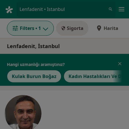
An
Lenfadenit • Istanbul
Filters
• 1
Sigorta
Harita
Lenfadenit, İstanbul
Hangi uzmanlığı aramıştınız?
Kulak Burun Boğaz
Kadın Hastalıkları Ve Do