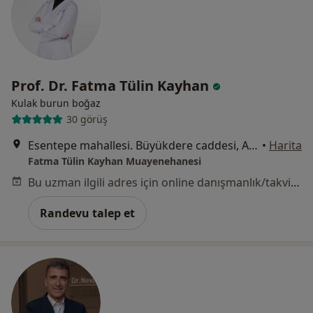
Prof. Dr. Fatma Tülin Kayhan
Kulak burun boğaz
30 görüş
Esentepe mahallesi. Büyükdere caddesi, Astoria Kempinski Residences, A kule, No:127 Kat:21 Daire:2102, İstanbul
•
Harita
Fatma Tülin Kayhan Muayenehanesi
Bu uzman ilgili adres için online danışmanlık/takvim sunmuyor.
Randevu talep et