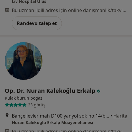
Liv Hospital Ulus
Bu uzman ilgili adres için online danışmanlık/takvim sunmuyor.
Randevu talep et
Op. Dr. Nuran Kalekoğlu Erkalp
Kulak burun boğaz
23 görüş
Bahçelievler mah D100 yanyol sok no:14/b metroport busidence 7 kat 702, Bahçelievler
•
Harita
Nuran Kalekoglu Erkalp Muayenehanesi
Bu uzman ilgili adres için online danışmanlık/takvim sunmuyor.