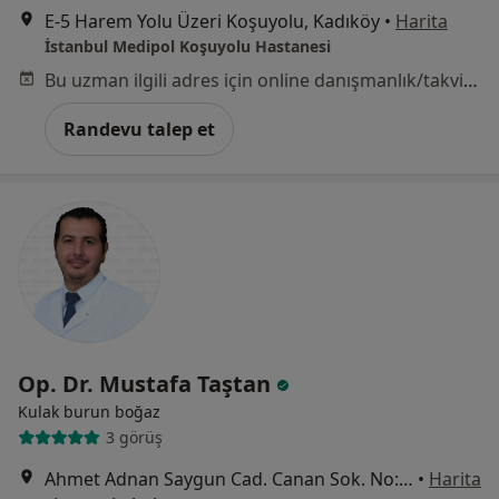
E-5 Harem Yolu Üzeri Koşuyolu, Kadıköy
•
Harita
İstanbul Medipol Koşuyolu Hastanesi
Bu uzman ilgili adres için online danışmanlık/takvim sunmuyor.
Randevu talep et
Op. Dr. Mustafa Taştan
Kulak burun boğaz
3 görüş
Ahmet Adnan Saygun Cad. Canan Sok. No:5 Ulus, Beşiktaş
•
Harita