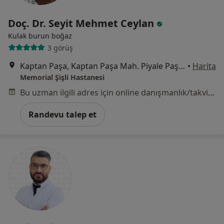
Doç. Dr. Seyit Mehmet Ceylan
Kulak burun boğaz
3 görüş
Kaptan Paşa, Kaptan Paşa Mah. Piyale Paşa Bulv, Okmeydanı Cd. No: 4, 34384 Şişli/İstanbul, Şişli
•
Harita
Memorial Şişli Hastanesi
Bu uzman ilgili adres için online danışmanlık/takvim sunmuyor.
Randevu talep et