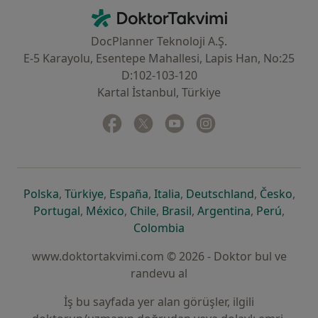
İletişim
DoktorTakvimi - Ana Sayfa
DocPlanner Teknoloji A.Ş.
E-5 Karayolu, Esentepe Mahallesi, Lapis Han, No:25
D:102-103-120
Kartal İstanbul, Türkiye
Facebook
yeni bir sekmede açılır
Twitter
yeni bir sekmede açılır
Youtube
yeni bir sekmede açılır
Instagram
yeni bir sekmede aç
yeni bir sekmede açılır
yeni bir sekmede açılır
yeni bir sekmede açılır
yeni bir sekmede açılır
yeni bir sek
yeni 
Polska
,
Türkiye
,
España
,
Italia
,
Deutschland
,
Česko
,
yeni bir sekmede açılır
yeni bir sekmede açılır
yeni bir sekmede açılır
yeni bir sekmede açılır
yeni bir sekm
yeni bi
Portugal
,
México
,
Chile
,
Brasil
,
Argentina
,
Perú
,
yeni bir sekmede açılır
Colombia
www.doktortakvimi.com © 2026 - Doktor bul ve
randevu al
İş bu sayfada yer alan görüşler, ilgili