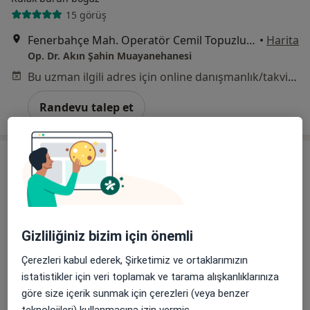
15 görüş
Fenerbahçe Mah. Operatör Cemil Topuzlu Cd. No:25 Yosun Apt. Kat:1 Daire:2, İstanbul
•
Harita
Op. Dr. Akın Şahin Muayanehanesi
Bu uzman ilgili adres için online danışmanlık/takvim sunmuyor.
Randevu talep et
Gizliliğiniz bizim için önemli
Çerezleri kabul ederek, Şirketimiz ve ortaklarımızın
Prof. Dr. Tolga Kandoğan
istatistikler için veri toplamak ve tarama alışkanlıklarınıza
Kulak burun boğaz
göre size içerik sunmak için çerezleri (veya benzer
1 görüş
teknolojileri) kullanmasına izin vermiş