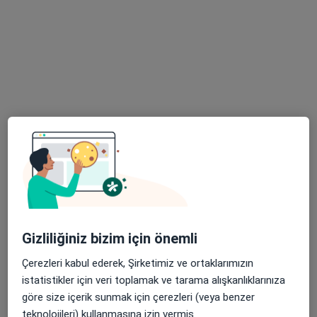
1 görüş
AYAR PLAZA, Kozyatağı, Hüseyin Çelik Sokak No:3, İstanbul
•
Harita
Op. Dr. Esin Kaplan Muayenehanesi
Bu uzman ilgili adres için online danışmanlık/takvim sunmuyor.
Randevu talep et
Gizliliğiniz bizim için önemli
Çerezleri kabul ederek, Şirketimiz ve ortaklarımızın
Prof. Dr. Adem Dervişoğlu
istatistikler için veri toplamak ve tarama alışkanlıklarınıza
Genel cerrahi
göre size içerik sunmak için çerezleri (veya benzer
66 görüş
teknolojileri) kullanmasına izin vermiş