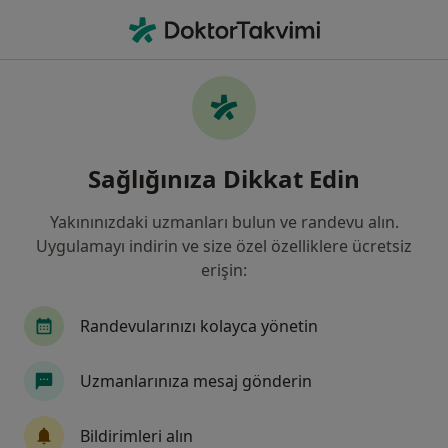
An
Meme Kisti • Istanbul
Filters
• 1
Sigorta
Harita
Meme Kisti, İstanbul
Sağlığınıza Dikkat Edin
Yakınınızdaki uzmanları bulun ve randevu alın.
Hangi uzmanlığı aramıştınız?
Uygulamayı indirin ve size özel özelliklere ücretsiz
Genel Cerrahi
İç Hastalıkları
Kadın Hasta
erişin:
Randevularınızı kolayca yönetin
Uzmanlarınıza mesaj gönderin
Bildirimleri alın