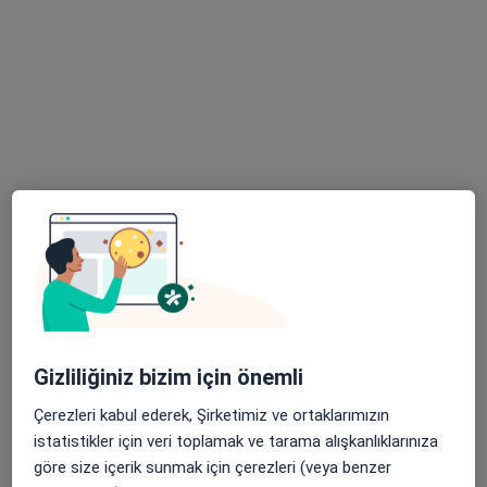
Barbaros Mah, H. Ahmet Yesevi Cad, No: 149 Güneşli - Bağcılar / İstanbul, Bağcılar
•
Harita
Atlas Üniversitesi Hastanesi
Bu uzman ilgili adres için online danışmanlık/takvim sunmuyor.
Randevu talep et
Prof. Dr. Erhun Eyüboğlu
Gizliliğiniz bizim için önemli
Genel cerrahi, Cerrahi onkoloji
19 görüş
Çerezleri kabul ederek, Şirketimiz ve ortaklarımızın
istatistikler için veri toplamak ve tarama alışkanlıklarınıza
Bahçelievler Mahallesi Adnan Kahveci Bulvarı No:227, İstanbul
•
Harita
göre size içerik sunmak için çerezleri (veya benzer
Memorial Bahçelievler Hastanesi