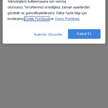
teknolojileri) kullanmasına izin vermiş
Bu uzman ilgili adres için online danışmanlık/takvim sunmuyor.
olursunuz.Tercihlerinizi istediğiniz zaman ayarlardan
görebilir ve güncelleyebilirsiniz. Daha fazla bilgi için
Randevu talep et
inceleyiniz,
Gizlilik Politikası
ve
Çerez Politikası.
Kabul Et
Ayarları Düzenle
Dr. Selma Fettahoğlu Üstel
Çocuk cerrahisi
13 görüş
Adnan Kahveci blv. Bahçelievler Mah. Köşk apt. No:62 Kat:1 Daire:1, İstanbul
•
Harita
Op. Dr. Selma Fettahoğlu Üstel
Bu uzman ilgili adres için online danışmanlık/takvim sunmuyor.