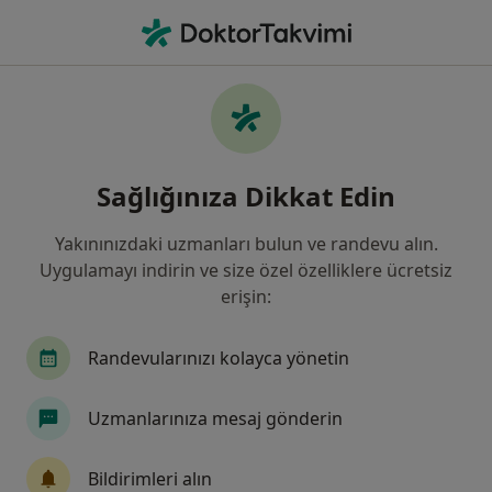
An
Mide Hastalıkları • Zeytinburnu, İstanbul
Filters
• 1
Sigorta
Harita
Mide Hastalıkları, Zeytinburnu
Sağlığınıza Dikkat Edin
Yakınınızdaki uzmanları bulun ve randevu alın.
Hangi uzmanlığı aramıştınız?
Uygulamayı indirin ve size özel özelliklere ücretsiz
Genel Cerrahi
İç Hastalıkları
Çocuk Sağlığ
erişin:
Randevularınızı kolayca yönetin
Uzmanlarınıza mesaj gönderin
Bildirimleri alın