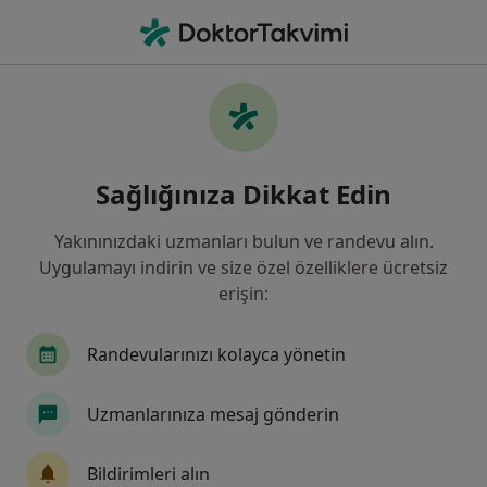
An
Non-Çölyak Glüten Hassasiyeti • Türkiye, Bursa
Filters
• 1
Sigorta
Harita
Non-Çölyak Glüten Hassasiyeti, Bursa
Sağlığınıza Dikkat Edin
Yakınınızdaki uzmanları bulun ve randevu alın.
Hangi uzmanlığı aramıştınız?
Uygulamayı indirin ve size özel özelliklere ücretsiz
Diyetisyen
Nöroloji
Çocuk Sağlığı Ve Hasta
erişin:
Randevularınızı kolayca yönetin
Uzmanlarınıza mesaj gönderin
Bildirimleri alın