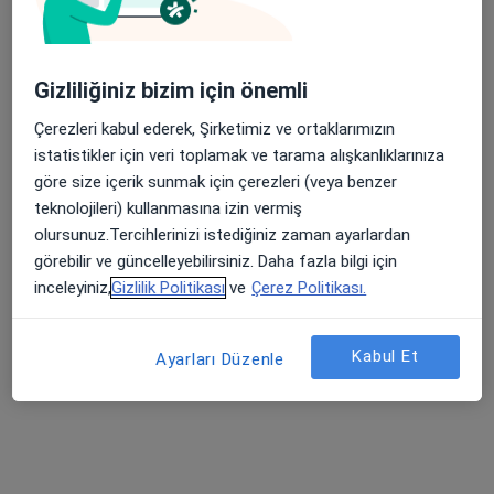
Gizliliğiniz bizim için önemli
Çerezleri kabul ederek, Şirketimiz ve ortaklarımızın
Dyt. Tuğçe Kılıç
istatistikler için veri toplamak ve tarama alışkanlıklarınıza
Diyetisyen
göre size içerik sunmak için çerezleri (veya benzer
134 görüş
teknolojileri) kullanmasına izin vermiş
olursunuz.Tercihlerinizi istediğiniz zaman ayarlardan
Adres
Online
görebilir ve güncelleyebilirsiniz. Daha fazla bilgi için
inceleyiniz,
Gizlilik Politikası
ve
Çerez Politikası.
29 Ekim Mahallesi Ahmet Taner Kışlalı Caddesi Karya&Rızvanoğlu Apartmanı C Blok K:2 D:5, Bursa
•
Harita
Diyetisyen Tuğçe Kılıç Muayenehanesi
Kabul Et
Ayarları Düzenle
Bu uzman ilgili adres için online danışmanlık/takvim sunmuyor.
Randevu talep et