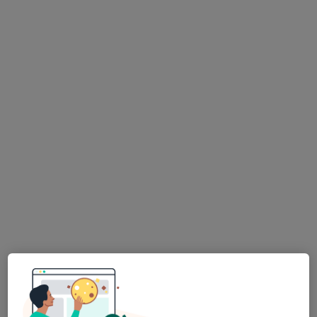
Dyt. Bersun Akmurat
Diyetisyen
6 görüş
Adres
Online
Ahmet Yesevi Mahallesi Akel Sokak, Bursa
•
Harita
Dyt. Bersun Akmurat
Bu uzman ilgili adres için online danışmanlık/takvim sunmuyor.
Randevu talep et