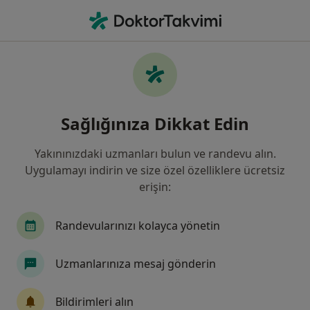
An
Öksürük • Pendik, İstanbul
Filters
• 1
Sigorta
Harita
Öksürük, Pendik
Sağlığınıza Dikkat Edin
Yakınınızdaki uzmanları bulun ve randevu alın.
Hangi uzmanlığı aramıştınız?
Uygulamayı indirin ve size özel özelliklere ücretsiz
Çocuk Sağlığı Ve Hastalıkları
Kulak Burun Boğ
erişin:
Randevularınızı kolayca yönetin
Uzmanlarınıza mesaj gönderin
Bildirimleri alın