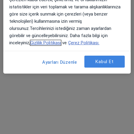
Kurtköy Ersoy Hastanesi
istatistikler için veri toplamak ve tarama alışkanlıklarınıza
Bu uzman ilgili adres için online danışmanlık/takvim sunmuyor.
göre size içerik sunmak için çerezleri (veya benzer
teknolojileri) kullanmasına izin vermiş
Randevu talep et
olursunuz.Tercihlerinizi istediğiniz zaman ayarlardan
görebilir ve güncelleyebilirsiniz. Daha fazla bilgi için
inceleyiniz,
Gizlilik Politikası
ve
Çerez Politikası.
Kabul Et
Ayarları Düzenle
Op. Dr. Emrah Uğurlu
Kulak burun boğaz
1 görüş
Kurtköy Mah. Ankara Cad. No: 390/3, Pendik
•
Harita
Kurtköy Ersoy Hastanesi