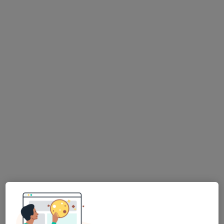
Psk. Gözde Mantaş
Psikoloji, Aile danışmanlığı
16 görüş
Adres
Online
Ayvalık, Balıkesir
•
Harita
Psikolog Gözde Mantaş
Bu uzman ilgili adres için online danışmanlık/takvim sunmuyor.
Randevu talep et