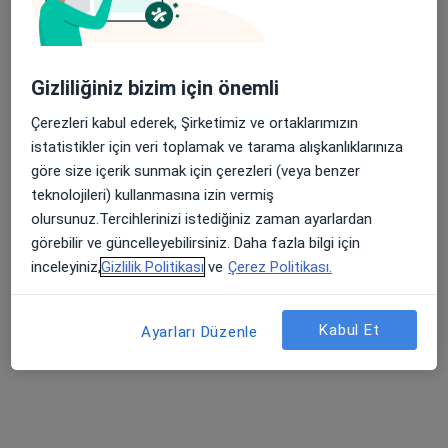
Psk. Şeyda Doğan Kalyoncu
Gizliliğiniz bizim için önemli
Psikoloji
Çerezleri kabul ederek, Şirketimiz ve ortaklarımızın
26 görüş
istatistikler için veri toplamak ve tarama alışkanlıklarınıza
göre size içerik sunmak için çerezleri (veya benzer
Adres
Online
teknolojileri) kullanmasına izin vermiş
olursunuz.Tercihlerinizi istediğiniz zaman ayarlardan
Paşakent mahallesi, 1046 sk., No:10, Pelin Sitesi, B blok, Kat:4, Daire:8, Balıkesir
•
Harita
görebilir ve güncelleyebilirsiniz. Daha fazla bilgi için
Psk. Şeyda Doğan Kalyoncu
inceleyiniz,
Gizlilik Politikası
ve
Çerez Politikası.
Bu uzman ilgili adres için online danışmanlık/takvim sunmuyor.
Kabul Et
Randevu talep et
Ayarları Düzenle