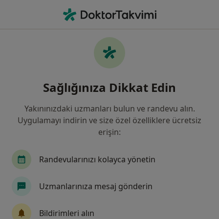
An
Okul Başarısızlığı • Balıkesir, Balıkesir
Filters
• 1
Sigorta
Harita
Okul Başarısızlığı, Balıkesir
Sağlığınıza Dikkat Edin
Yakınınızdaki uzmanları bulun ve randevu alın.
Hangi uzmanlığı aramıştınız?
Uygulamayı indirin ve size özel özelliklere ücretsiz
Psikoloji
Aile Danışmanlığı
Psikolojik Da
erişin:
Randevularınızı kolayca yönetin
Uzmanlarınıza mesaj gönderin
Bildirimleri alın