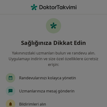
An
Sınav Kaygısı • Balıkesir, Balıkesir
Filters
• 1
Sigorta
Harita
Sınav Kaygısı, Balıkesir
Sağlığınıza Dikkat Edin
Yakınınızdaki uzmanları bulun ve randevu alın.
Hangi uzmanlığı aramıştınız?
Uygulamayı indirin ve size özel özelliklere ücretsiz
Psikoloji
Psikiyatri
Aile Danışmanlığı
erişin:
Randevularınızı kolayca yönetin
Uzmanlarınıza mesaj gönderin
Bildirimleri alın