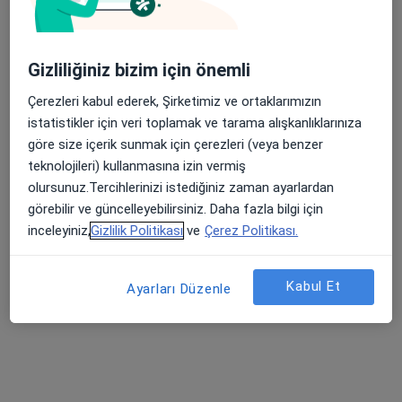
Gizliliğiniz bizim için önemli
Çerezleri kabul ederek, Şirketimiz ve ortaklarımızın
istatistikler için veri toplamak ve tarama alışkanlıklarınıza
Psk. Şeyda Doğan Kalyoncu
göre size içerik sunmak için çerezleri (veya benzer
Psikoloji
teknolojileri) kullanmasına izin vermiş
26 görüş
olursunuz.Tercihlerinizi istediğiniz zaman ayarlardan
görebilir ve güncelleyebilirsiniz. Daha fazla bilgi için
Adres
Online
inceleyiniz,
Gizlilik Politikası
ve
Çerez Politikası.
Paşakent mahallesi, 1046 sk., No:10, Pelin Sitesi, B blok, Kat:4, Daire:8, Balıkesir
•
Harita
Kabul Et
Ayarları Düzenle
Psk. Şeyda Doğan Kalyoncu
Bu uzman ilgili adres için online danışmanlık/takvim sunmuyor.
Randevu talep et