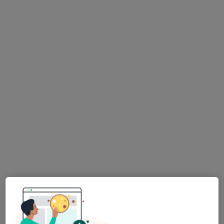
Psk. Gözde Mantaş
Psikoloji, Aile danışmanlığı
16 görüş
Adres
Online
Ayvalık, Balıkesir
•
Harita
Psikolog Gözde Mantaş
Bu uzman ilgili adres için online danışmanlık/takvim sunmuyor.
Randevu talep et